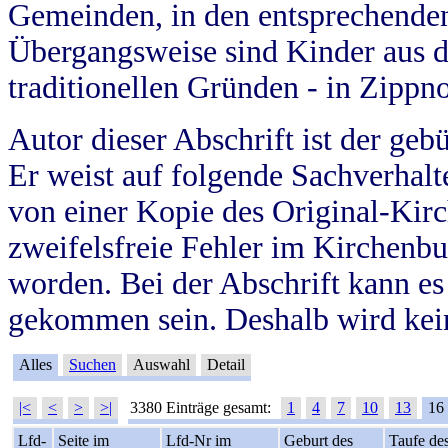
Gemeinden, in den entsprechende
Übergangsweise sind Kinder aus 
traditionellen Gründen - in Zippn
Autor dieser Abschrift ist der geb
Er weist auf folgende Sachverhalte
von einer Kopie des Original-Kirc
zweifelsfreie Fehler im Kirchenbuc
worden. Bei der Abschrift kann e
gekommen sein. Deshalb wird kein
Alles
Suchen
Auswahl
Detail
|<
<
>
>|
3380 Einträge gesamt:
1
4
7
10
13
16
Lfd-
Seite im
Lfd-Nr im
Geburt des
Taufe de