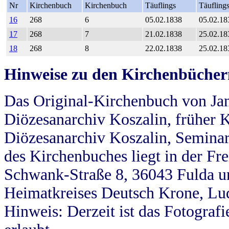
Nr
Kirchenbuch
Kirchenbuch
Täuflings
Täufling
16
268
6
05.02.1838
05.02.18
17
268
7
21.02.1838
25.02.18
18
268
8
22.02.1838
25.02.18
Hinweise zu den Kirchenbücher
Das Original-Kirchenbuch von Jan
Diözesanarchiv Koszalin, früher Kö
Diözesanarchiv Koszalin, Seminar
des Kirchenbuches liegt in der Fr
Schwank-Straße 8, 36043 Fulda u
Heimatkreises Deutsch Krone, Lu
Hinweis: Derzeit ist das Fotograf