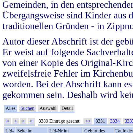
Gemeinden, in den entsprechende
Übergangsweise sind Kinder aus 
traditionellen Gründen - in Zippn
Autor dieser Abschrift ist der geb
Er weist auf folgende Sachverhalte
von einer Kopie des Original-Kirc
zweifelsfreie Fehler im Kirchenbuc
worden. Bei der Abschrift kann e
gekommen sein. Deshalb wird kein
Alles
Suchen
Auswahl
Detail
|<
<
>
>|
3380 Einträge gesamt:
<<
3331
3334
333
Lfd-
Seite im
Lfd-Nr im
Geburt des
Taufe de