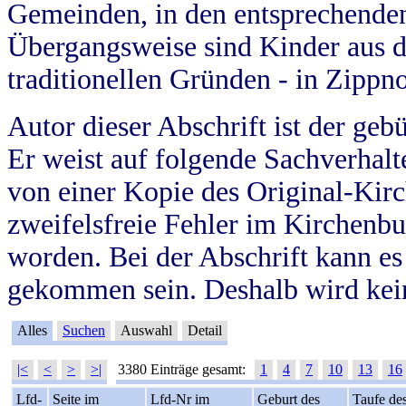
Gemeinden, in den entsprechende
Übergangsweise sind Kinder aus 
traditionellen Gründen - in Zippn
Autor dieser Abschrift ist der geb
Er weist auf folgende Sachverhalte
von einer Kopie des Original-Kirc
zweifelsfreie Fehler im Kirchenbuc
worden. Bei der Abschrift kann e
gekommen sein. Deshalb wird kein
Alles
Suchen
Auswahl
Detail
|<
<
>
>|
3380 Einträge gesamt:
1
4
7
10
13
16
Lfd-
Seite im
Lfd-Nr im
Geburt des
Taufe de