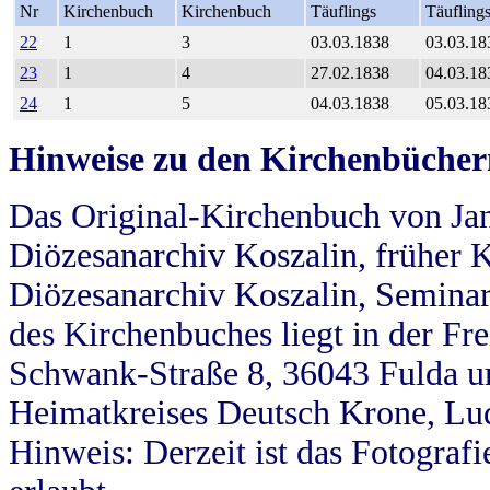
Nr
Kirchenbuch
Kirchenbuch
Täuflings
Täufling
22
1
3
03.03.1838
03.03.18
23
1
4
27.02.1838
04.03.18
24
1
5
04.03.1838
05.03.18
Hinweise zu den Kirchenbücher
Das Original-Kirchenbuch von Jan
Diözesanarchiv Koszalin, früher Kö
Diözesanarchiv Koszalin, Seminar
des Kirchenbuches liegt in der Fr
Schwank-Straße 8, 36043 Fulda u
Heimatkreises Deutsch Krone, Lu
Hinweis: Derzeit ist das Fotograf