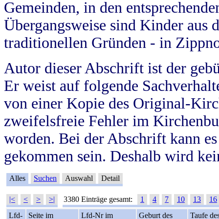
Gemeinden, in den entsprechende
Übergangsweise sind Kinder aus 
traditionellen Gründen - in Zippn
Autor dieser Abschrift ist der geb
Er weist auf folgende Sachverhalte
von einer Kopie des Original-Kirc
zweifelsfreie Fehler im Kirchenbuc
worden. Bei der Abschrift kann e
gekommen sein. Deshalb wird kein
Alles
Suchen
Auswahl
Detail
|<
<
>
>|
3380 Einträge gesamt:
1
4
7
10
13
16
Lfd-
Seite im
Lfd-Nr im
Geburt des
Taufe de