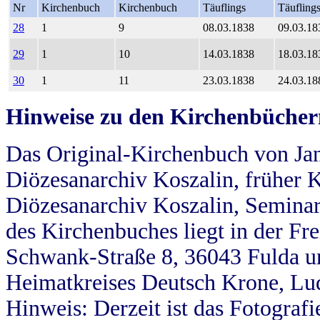
Nr
Kirchenbuch
Kirchenbuch
Täuflings
Täufling
28
1
9
08.03.1838
09.03.18
29
1
10
14.03.1838
18.03.18
30
1
11
23.03.1838
24.03.18
Hinweise zu den Kirchenbücher
Das Original-Kirchenbuch von Jan
Diözesanarchiv Koszalin, früher Kö
Diözesanarchiv Koszalin, Seminar
des Kirchenbuches liegt in der Fr
Schwank-Straße 8, 36043 Fulda u
Heimatkreises Deutsch Krone, Lu
Hinweis: Derzeit ist das Fotograf