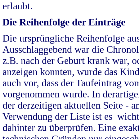
erlaubt.
Die Reihenfolge der Einträge
Die ursprüngliche Reihenfolge au
Ausschlaggebend war die Chronol
z.B. nach der Geburt krank war, od
anzeigen konnten, wurde das Kind
auch vor, dass der Taufeintrag vo
vorgenommen wurde. In derartigen
der derzeitigen aktuellen Seite -
Verwendung der Liste ist es wich
dahinter zu überprüfen. Eine exa
technischen Gründen nur eingesch