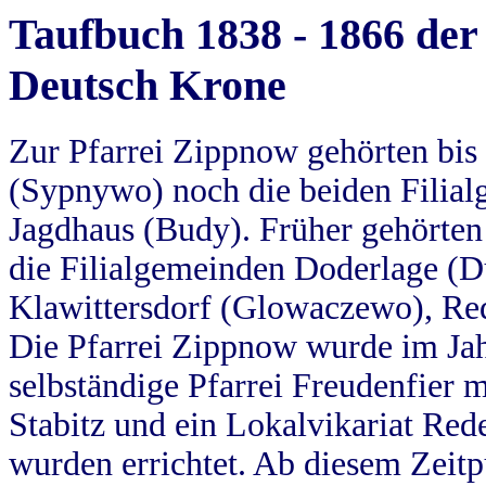
Taufbuch 1838 - 1866 der
Deutsch Krone
Zur Pfarrei Zippnow gehörten bi
(Sypnywo) noch die beiden Filial
Jagdhaus (Budy). Früher gehörten 
die Filialgemeinden Doderlage (D
Klawittersdorf (Glowaczewo), Red
Die Pfarrei Zippnow wurde im Jah
selbständige Pfarrei Freudenfier m
Stabitz und ein Lokalvikariat Red
wurden errichtet. Ab diesem Zeitp