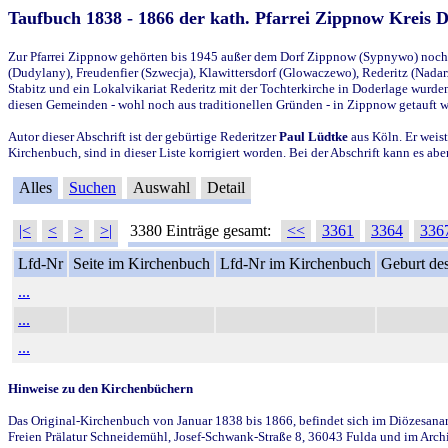
Taufbuch 1838 - 1866 der kath. Pfarrei Zippnow Kreis 
Zur Pfarrei Zippnow gehörten bis 1945 außer dem Dorf Zippnow (Sypnywo) noch d
(Dudylany), Freudenfier (Szwecja), Klawittersdorf (Glowaczewo), Rederitz (Nadarz
Stabitz und ein Lokalvikariat Rederitz mit der Tochterkirche in Doderlage wurd
diesen Gemeinden - wohl noch aus traditionellen Gründen - in Zippnow getauft 
Autor dieser Abschrift ist der gebürtige Rederitzer
Paul Lüdtke
aus Köln. Er weist
Kirchenbuch, sind in dieser Liste korrigiert worden. Bei der Abschrift kann es 
Alles
Suchen
Auswahl
Detail
|<
<
>
>|
3380 Einträge gesamt:
<<
3361
3364
336
Lfd-Nr
Seite im Kirchenbuch
Lfd-Nr im Kirchenbuch
Geburt des
...
...
...
Hinweise zu den Kirchenbüchern
Das Original-Kirchenbuch von Januar 1838 bis 1866, befindet sich im Diözesanarch
Freien Prälatur Schneidemühl, Josef-Schwank-Straße 8, 36043 Fulda und im Archi