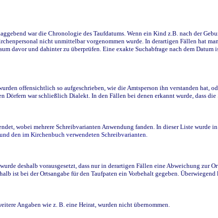
ggebend war die Chronologie des Taufdatums. Wenn ein Kind z.B. nach der Geburt 
rchenpersonal nicht unmittelbar vorgenommen wurde. In derartigen Fällen hat man d
raum davor und dahinter zu überprüfen. Eine exakte Suchabfrage nach dem Datum i
den offensichtlich so aufgeschrieben, wie die Amtsperson ihn verstanden hat, ode
n Dörfern war schließlich Dialekt. In den Fällen bei denen erkannt wurde, dass di
t, wobei mehrere Schreibvarianten Anwendung fanden. In dieser Liste wurde in de
n und den im Kirchenbuch verwendeten Schreibvarianten.
wurde deshalb vorausgesetzt, dass nur in derartigen Fällen eine Abweichung zur O
eshalb ist bei der Ortsangabe für den Taufpaten ein Vorbehalt gegeben. Überwiegen
weitere Angaben wie z. B. eine Heirat, wurden nicht übernommen.