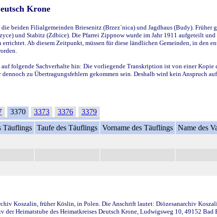
Deutsch Krone
ie beiden Filialgemeinden Briesenitz (Brzez`nica) und Jagdhaus (Budy). Früher g
yce) und Stabitz (Zdbice). Die Pfarrei Zippnow wurde im Jahr 1911 aufgeteilt und e
en errichtet. Ab diesem Zeitpunkt, müssen für diese ländlichen Gemeinden, in den
worden.
 auf folgende Sachverhalte hin: Die vorliegende Transkription ist von einer Kopie 
aber dennoch zu Übertragungsfehlern gekommen sein. Deshalb wird kein Anspruch auf 
7
3370
3373
3376
3379
 Täuflings
Taufe des Täuflings
Vorname des Täuflings
Name des Va
iv Koszalin, früher Köslin, in Polen. Die Anschrift lautet: Diözesanarchiv Koszal
v der Heimatstube des Heimatkreises Deutsch Krone, Ludwigsweg 10, 49152 Bad Ess