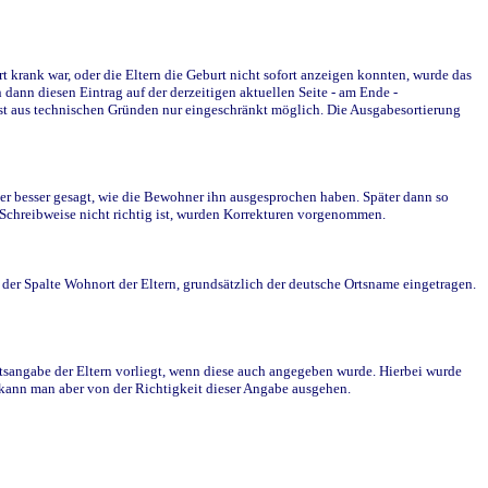
krank war, oder die Eltern die Geburt nicht sofort anzeigen konnten, wurde das
ann diesen Eintrag auf der derzeitigen aktuellen Seite - am Ende -
st aus technischen Gründen nur eingeschränkt möglich. Die Ausgabesortierung
r besser gesagt, wie die Bewohner ihn ausgesprochen haben. Später dann so
e Schreibweise nicht richtig ist, wurden Korrekturen vorgenommen.
r Spalte Wohnort der Eltern, grundsätzlich der deutsche Ortsname eingetragen.
rtsangabe der Eltern vorliegt, wenn diese auch angegeben wurde. Hierbei wurde
d kann man aber von der Richtigkeit dieser Angabe ausgehen.