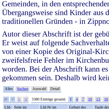
Gemeinden, in den entsprechende
Übergangsweise sind Kinder aus 
traditionellen Gründen - in Zippn
Autor dieser Abschrift ist der geb
Er weist auf folgende Sachverhalte
von einer Kopie des Original-Kirc
zweifelsfreie Fehler im Kirchenbuc
worden. Bei der Abschrift kann e
gekommen sein. Deshalb wird kein
Alles
Suchen
Auswahl
Detail
|<
<
>
>|
3380 Einträge gesamt:
1
4
7
10
13
16
Lfd-
Seite im
Lfd-Nr im
Geburt des
Taufe de