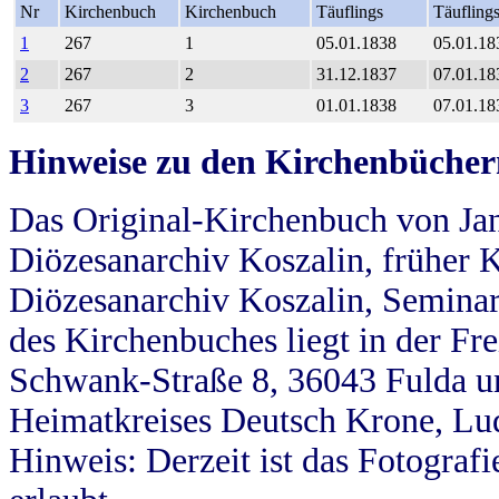
Nr
Kirchenbuch
Kirchenbuch
Täuflings
Täufling
1
267
1
05.01.1838
05.01.18
2
267
2
31.12.1837
07.01.18
3
267
3
01.01.1838
07.01.18
Hinweise zu den Kirchenbücher
Das Original-Kirchenbuch von Jan
Diözesanarchiv Koszalin, früher Kö
Diözesanarchiv Koszalin, Seminar
des Kirchenbuches liegt in der Fr
Schwank-Straße 8, 36043 Fulda u
Heimatkreises Deutsch Krone, Lu
Hinweis: Derzeit ist das Fotograf