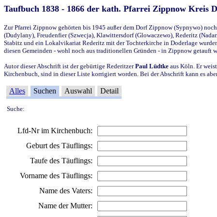
Taufbuch 1838 - 1866 der kath. Pfarrei Zippnow Kreis 
Zur Pfarrei Zippnow gehörten bis 1945 außer dem Dorf Zippnow (Sypnywo) noch d
(Dudylany), Freudenfier (Szwecja), Klawittersdorf (Glowaczewo), Rederitz (Nadarz
Stabitz und ein Lokalvikariat Rederitz mit der Tochterkirche in Doderlage wurd
diesen Gemeinden - wohl noch aus traditionellen Gründen - in Zippnow getauft 
Autor dieser Abschrift ist der gebürtige Rederitzer
Paul Lüdtke
aus Köln. Er weist
Kirchenbuch, sind in dieser Liste korrigiert worden. Bei der Abschrift kann es 
Alles
Suchen
Auswahl
Detail
Suche:
Lfd-Nr im Kirchenbuch:
Geburt des Täuflings:
Taufe des Täuflings:
Vorname des Täuflings:
Name des Vaters:
Name der Mutter: