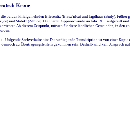
Deutsch Krone
ie beiden Filialgemeinden Briesenitz (Brzez`nica) und Jagdhaus (Budy). Früher g
yce) und Stabitz (Zdbice). Die Pfarrei Zippnow wurde im Jahr 1911 aufgeteilt und e
en errichtet. Ab diesem Zeitpunkt, müssen für diese ländlichen Gemeinden, in den
worden.
 auf folgende Sachverhalte hin: Die vorliegende Transkription ist von einer Kopie 
aber dennoch zu Übertragungsfehlern gekommen sein. Deshalb wird kein Anspruch auf 