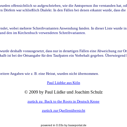
den offensichtlich so aufgeschrieben, wie die Amtsperson ihn verstanden hat, ode
n Dörfern war schließlich Dialekt. In den Fällen bei denen erkannt wurde, dass di
t, wobei mehrere Schreibvarianten Anwendung fanden. In dieser Liste wurde in de
n und den im Kirchenbuch verwendeten Schreibvarianten.
wurde deshalb vorausgesetzt, dass nur in derartigen Fällen eine Abweichung zur O
eshalb ist bei der Ortsangabe für den Taufpaten ein Vorbehalt gegeben. Überwiegen
weitere Angaben wie z. B. eine Heirat, wurden nicht übernommen.
Paul Lüdtke aus Köln
© 2009 by Paul Lüdke und Joachim Schulz
zurück zu: Back to the Roots in Deutsch Krone
zurück zur Quellenübersicht
powered in 0.03s by baseportal.de