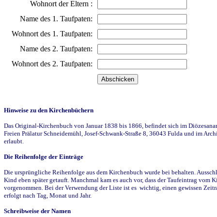
Wohnort der Eltern :
Name des 1. Taufpaten:
Wohnort des 1. Taufpaten:
Name des 2. Taufpaten:
Wohnort des 2. Taufpaten:
Hinweise zu den Kirchenbüchern
Das Original-Kirchenbuch von Januar 1838 bis 1866, befindet sich im Diözesanarch
Freien Prälatur Schneidemühl, Josef-Schwank-Straße 8, 36043 Fulda und im Archi
erlaubt.
Die Reihenfolge der Einträge
Die ursprüngliche Reihenfolge aus dem Kirchenbuch wurde bei behalten. Ausschla
Kind eben später getauft. Manchmal kam es auch vor, dass der Taufeintrag vom Ki
vorgenommen. Bei der Verwendung der Liste ist es wichtig, einen gewissen Zeit
erfolgt nach Tag, Monat und Jahr.
Schreibweise der Namen