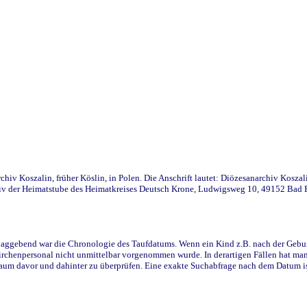
iv Koszalin, früher Köslin, in Polen. Die Anschrift lautet: Diözesanarchiv Koszal
v der Heimatstube des Heimatkreises Deutsch Krone, Ludwigsweg 10, 49152 Bad Ess
ggebend war die Chronologie des Taufdatums. Wenn ein Kind z.B. nach der Geburt 
rchenpersonal nicht unmittelbar vorgenommen wurde. In derartigen Fällen hat man d
raum davor und dahinter zu überprüfen. Eine exakte Suchabfrage nach dem Datum i