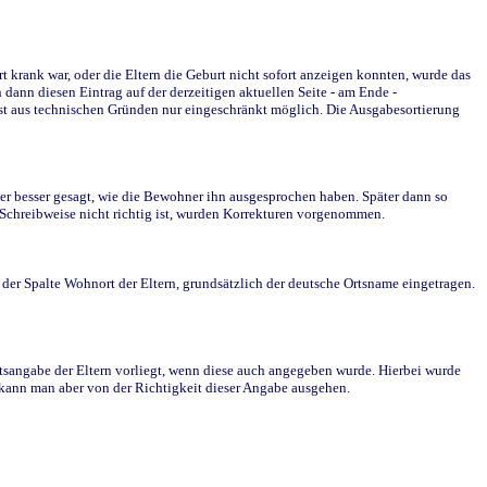
krank war, oder die Eltern die Geburt nicht sofort anzeigen konnten, wurde das
ann diesen Eintrag auf der derzeitigen aktuellen Seite - am Ende -
st aus technischen Gründen nur eingeschränkt möglich. Die Ausgabesortierung
r besser gesagt, wie die Bewohner ihn ausgesprochen haben. Später dann so
e Schreibweise nicht richtig ist, wurden Korrekturen vorgenommen.
r Spalte Wohnort der Eltern, grundsätzlich der deutsche Ortsname eingetragen.
rtsangabe der Eltern vorliegt, wenn diese auch angegeben wurde. Hierbei wurde
d kann man aber von der Richtigkeit dieser Angabe ausgehen.