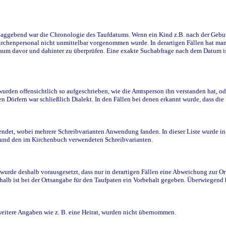
ggebend war die Chronologie des Taufdatums. Wenn ein Kind z.B. nach der Geburt 
rchenpersonal nicht unmittelbar vorgenommen wurde. In derartigen Fällen hat man d
raum davor und dahinter zu überprüfen. Eine exakte Suchabfrage nach dem Datum i
den offensichtlich so aufgeschrieben, wie die Amtsperson ihn verstanden hat, ode
n Dörfern war schließlich Dialekt. In den Fällen bei denen erkannt wurde, dass di
t, wobei mehrere Schreibvarianten Anwendung fanden. In dieser Liste wurde in de
n und den im Kirchenbuch verwendeten Schreibvarianten.
wurde deshalb vorausgesetzt, dass nur in derartigen Fällen eine Abweichung zur O
eshalb ist bei der Ortsangabe für den Taufpaten ein Vorbehalt gegeben. Überwiegen
weitere Angaben wie z. B. eine Heirat, wurden nicht übernommen.