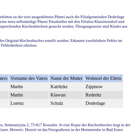
ehörten zu der weit ausgedehnten Pfarrei auch die Filialgemeinden Doderlage
ine neue selbständige Pfarrei Freudenfier mit den Filialen Klawittersdorf und
 entsprechenden Kirchenbüchern gesucht werden. Übergangsweise sind Kinder aus
des Original-Kirchenbuches erstellt worden. Erkannte zweifelsfreie Fehler im
Fehlerfreiheit erhoben.
ters
Vorname des Vaters
Name der Mutter
Wohnort der Eltern
Martin
Katritzke
Zippnow
Martin
Klawun
Rederitz
Lorenz
Schulz
Doderlage
in, Seminarryjna 2, 75-817 Koszalin. Je eine Kopie des Kirchenbuches liegt in der
en. Hinweis: Derzeit ist das Fotografieren in der Heimatstube in Bad Essen