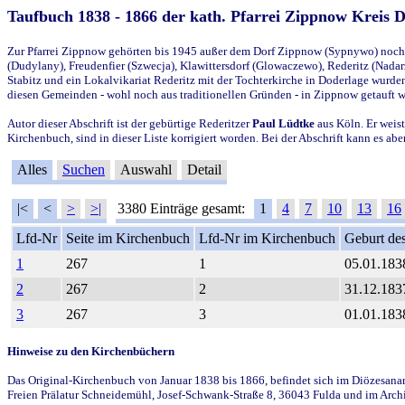
Taufbuch 1838 - 1866 der kath. Pfarrei Zippnow Kreis 
Zur Pfarrei Zippnow gehörten bis 1945 außer dem Dorf Zippnow (Sypnywo) noch d
(Dudylany), Freudenfier (Szwecja), Klawittersdorf (Glowaczewo), Rederitz (Nadarz
Stabitz und ein Lokalvikariat Rederitz mit der Tochterkirche in Doderlage wurd
diesen Gemeinden - wohl noch aus traditionellen Gründen - in Zippnow getauft 
Autor dieser Abschrift ist der gebürtige Rederitzer
Paul Lüdtke
aus Köln. Er weist
Kirchenbuch, sind in dieser Liste korrigiert worden. Bei der Abschrift kann es 
Alles
Suchen
Auswahl
Detail
|<
<
>
>|
3380 Einträge gesamt:
1
4
7
10
13
16
Lfd-Nr
Seite im Kirchenbuch
Lfd-Nr im Kirchenbuch
Geburt des
1
267
1
05.01.183
2
267
2
31.12.183
3
267
3
01.01.183
Hinweise zu den Kirchenbüchern
Das Original-Kirchenbuch von Januar 1838 bis 1866, befindet sich im Diözesanarch
Freien Prälatur Schneidemühl, Josef-Schwank-Straße 8, 36043 Fulda und im Archi