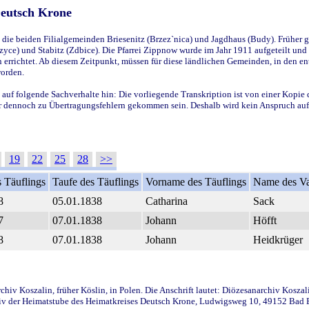
Deutsch Krone
ie beiden Filialgemeinden Briesenitz (Brzez`nica) und Jagdhaus (Budy). Früher g
yce) und Stabitz (Zdbice). Die Pfarrei Zippnow wurde im Jahr 1911 aufgeteilt und e
en errichtet. Ab diesem Zeitpunkt, müssen für diese ländlichen Gemeinden, in den
worden.
 auf folgende Sachverhalte hin: Die vorliegende Transkription ist von einer Kopie 
aber dennoch zu Übertragungsfehlern gekommen sein. Deshalb wird kein Anspruch auf 
19
22
25
28
>>
 Täuflings
Taufe des Täuflings
Vorname des Täuflings
Name des Va
8
05.01.1838
Catharina
Sack
7
07.01.1838
Johann
Höfft
8
07.01.1838
Johann
Heidkrüger
iv Koszalin, früher Köslin, in Polen. Die Anschrift lautet: Diözesanarchiv Koszal
v der Heimatstube des Heimatkreises Deutsch Krone, Ludwigsweg 10, 49152 Bad Ess