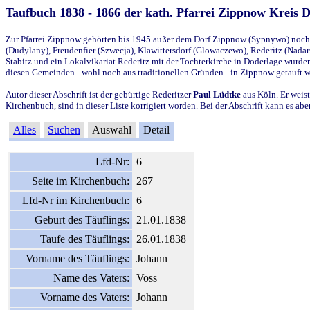
Taufbuch 1838 - 1866 der kath. Pfarrei Zippnow Kreis 
Zur Pfarrei Zippnow gehörten bis 1945 außer dem Dorf Zippnow (Sypnywo) noch d
(Dudylany), Freudenfier (Szwecja), Klawittersdorf (Glowaczewo), Rederitz (Nadarz
Stabitz und ein Lokalvikariat Rederitz mit der Tochterkirche in Doderlage wurd
diesen Gemeinden - wohl noch aus traditionellen Gründen - in Zippnow getauft 
Autor dieser Abschrift ist der gebürtige Rederitzer
Paul Lüdtke
aus Köln. Er weist
Kirchenbuch, sind in dieser Liste korrigiert worden. Bei der Abschrift kann es 
Alles
Suchen
Auswahl
Detail
Lfd-Nr:
6
Seite im Kirchenbuch:
267
Lfd-Nr im Kirchenbuch:
6
Geburt des Täuflings:
21.01.1838
Taufe des Täuflings:
26.01.1838
Vorname des Täuflings:
Johann
Name des Vaters:
Voss
Vorname des Vaters:
Johann