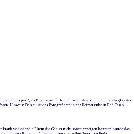
in, Seminarryjna 2, 75-817 Koszalin. Je eine Kopie des Kirchenbuches liegt in der
en. Hinweis: Derzeit ist das Fotografieren in der Heimatstube in Bad Essen
krank war, oder die Eltern die Geburt nicht sofort anzeigen konnten, wurde das
ann diesen Eintrag auf der derzeitigen aktuellen Seite - am Ende -