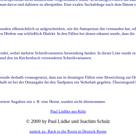
raum davor und dahinter zu überprüfen. Eine exakte Suchabfrage nach dem Datum i
den offensichtlich so aufgeschrieben, wie die Amtsperson ihn verstanden hat, ode
n Dörfern war schließlich Dialekt. In den Fällen bei denen erkannt wurde, dass di
t, wobei mehrere Schreibvarianten Anwendung fanden. In dieser Liste wurde in de
n und den im Kirchenbuch verwendeten Schreibvarianten.
wurde deshalb vorausgesetzt, dass nur in derartigen Fällen eine Abweichung zur O
eshalb ist bei der Ortsangabe für den Taufpaten ein Vorbehalt gegeben. Überwiegen
weitere Angaben wie z. B. eine Heirat, wurden nicht übernommen.
Paul Lüdtke aus Köln
© 2009 by Paul Lüdke und Joachim Schulz
zurück zu: Back to the Roots in Deutsch Krone