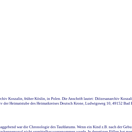
iv Koszalin, früher Köslin, in Polen. Die Anschrift lautet: Diözesanarchiv Koszal
v der Heimatstube des Heimatkreises Deutsch Krone, Ludwigsweg 10, 49152 Bad Ess
ggebend war die Chronologie des Taufdatums. Wenn ein Kind z.B. nach der Geburt 
rchenpersonal nicht unmittelbar vorgenommen wurde. In derartigen Fällen hat man d