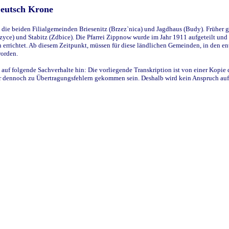
Deutsch Krone
ie beiden Filialgemeinden Briesenitz (Brzez`nica) und Jagdhaus (Budy). Früher g
yce) und Stabitz (Zdbice). Die Pfarrei Zippnow wurde im Jahr 1911 aufgeteilt und e
en errichtet. Ab diesem Zeitpunkt, müssen für diese ländlichen Gemeinden, in den
worden.
 auf folgende Sachverhalte hin: Die vorliegende Transkription ist von einer Kopie 
aber dennoch zu Übertragungsfehlern gekommen sein. Deshalb wird kein Anspruch auf 