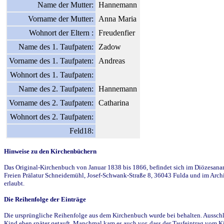
Name der Mutter:
Hannemann
Vorname der Mutter:
Anna Maria
Wohnort der Eltern :
Freudenfier
Name des 1. Taufpaten:
Zadow
Vorname des 1. Taufpaten:
Andreas
Wohnort des 1. Taufpaten:
Name des 2. Taufpaten:
Hannemann
Vorname des 2. Taufpaten:
Catharina
Wohnort des 2. Taufpaten:
Feld18:
Hinweise zu den Kirchenbüchern
Das Original-Kirchenbuch von Januar 1838 bis 1866, befindet sich im Diözesanarch
Freien Prälatur Schneidemühl, Josef-Schwank-Straße 8, 36043 Fulda und im Archi
erlaubt.
Die Reihenfolge der Einträge
Die ursprüngliche Reihenfolge aus dem Kirchenbuch wurde bei behalten. Ausschla
Kind eben später getauft. Manchmal kam es auch vor, dass der Taufeintrag vom Ki