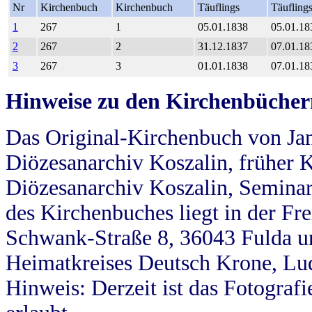
Nr
Kirchenbuch
Kirchenbuch
Täuflings
Täufling
1
267
1
05.01.1838
05.01.18
2
267
2
31.12.1837
07.01.18
3
267
3
01.01.1838
07.01.18
Hinweise zu den Kirchenbücher
Das Original-Kirchenbuch von Jan
Diözesanarchiv Koszalin, früher Kö
Diözesanarchiv Koszalin, Seminar
des Kirchenbuches liegt in der Fr
Schwank-Straße 8, 36043 Fulda u
Heimatkreises Deutsch Krone, Lu
Hinweis: Derzeit ist das Fotograf