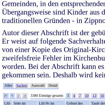
Gemeinden, in den entsprechende
Übergangsweise sind Kinder aus 
traditionellen Gründen - in Zippn
Autor dieser Abschrift ist der geb
Er weist auf folgende Sachverhalte
von einer Kopie des Original-Kirc
zweifelsfreie Fehler im Kirchenbuc
worden. Bei der Abschrift kann e
gekommen sein. Deshalb wird kein
Alles
Suchen
Auswahl
Detail
|<
<
>
>|
3380 Einträge gesamt:
1
4
7
10
13
16
Lfd-
Seite im
Lfd-Nr im
Geburt des
Taufe de