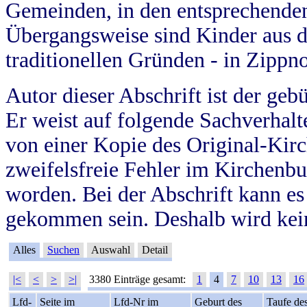
Gemeinden, in den entsprechende
Übergangsweise sind Kinder aus 
traditionellen Gründen - in Zippn
Autor dieser Abschrift ist der geb
Er weist auf folgende Sachverhalte
von einer Kopie des Original-Kirc
zweifelsfreie Fehler im Kirchenbuc
worden. Bei der Abschrift kann e
gekommen sein. Deshalb wird kein
Alles
Suchen
Auswahl
Detail
|<
<
>
>|
3380 Einträge gesamt:
1
4
7
10
13
16
Lfd-
Seite im
Lfd-Nr im
Geburt des
Taufe de