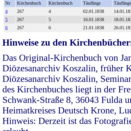
Nr
Kirchenbuch
Kirchenbuch
Täuflings
Täufling
4
267
4
02.01.1838
14.01.18
5
267
5
16.01.1838
18.01.18
6
267
6
21.01.1838
26.01.18
Hinweise zu den Kirchenbücher
Das Original-Kirchenbuch von Jan
Diözesanarchiv Koszalin, früher Kö
Diözesanarchiv Koszalin, Seminar
des Kirchenbuches liegt in der Fr
Schwank-Straße 8, 36043 Fulda u
Heimatkreises Deutsch Krone, Lu
Hinweis: Derzeit ist das Fotograf