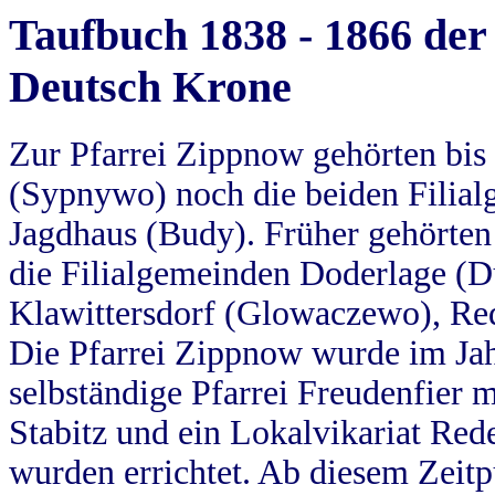
Taufbuch 1838 - 1866 der
Deutsch Krone
Zur Pfarrei Zippnow gehörten bi
(Sypnywo) noch die beiden Filial
Jagdhaus (Budy). Früher gehörten 
die Filialgemeinden Doderlage (D
Klawittersdorf (Glowaczewo), Red
Die Pfarrei Zippnow wurde im Jah
selbständige Pfarrei Freudenfier m
Stabitz und ein Lokalvikariat Red
wurden errichtet. Ab diesem Zeitp