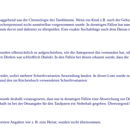
ggebend war die Chronologie des Taufdatums. Wenn ein Kind z.B. nach der Geburt 
rchenpersonal nicht unmittelbar vorgenommen wurde. In derartigen Fällen hat man d
raum davor und dahinter zu überprüfen. Eine exakte Suchabfrage nach dem Datum i
den offensichtlich so aufgeschrieben, wie die Amtsperson ihn verstanden hat, ode
n Dörfern war schließlich Dialekt. In den Fällen bei denen erkannt wurde, dass di
t, wobei mehrere Schreibvarianten Anwendung fanden. In dieser Liste wurde in de
n und den im Kirchenbuch verwendeten Schreibvarianten.
wurde deshalb vorausgesetzt, dass nur in derartigen Fällen eine Abweichung zur O
eshalb ist bei der Ortsangabe für den Taufpaten ein Vorbehalt gegeben. Überwiegen
weitere Angaben wie z. B. eine Heirat, wurden nicht übernommen.