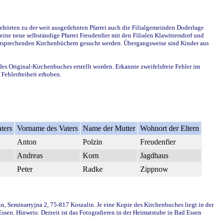
ehörten zu der weit ausgedehnten Pfarrei auch die Filialgemeinden Doderlage
ine neue selbständige Pfarrei Freudenfier mit den Filialen Klawittersdorf und
 entsprechenden Kirchenbüchern gesucht werden. Übergangsweise sind Kinder aus
des Original-Kirchenbuches erstellt worden. Erkannte zweifelsfreie Fehler im
Fehlerfreiheit erhoben.
ters
Vorname des Vaters
Name der Mutter
Wohnort der Eltern
Anton
Polzin
Freudenfier
Andreas
Korn
Jagdhaus
Peter
Radke
Zippnow
in, Seminarryjna 2, 75-817 Koszalin. Je eine Kopie des Kirchenbuches liegt in der
en. Hinweis: Derzeit ist das Fotografieren in der Heimatstube in Bad Essen