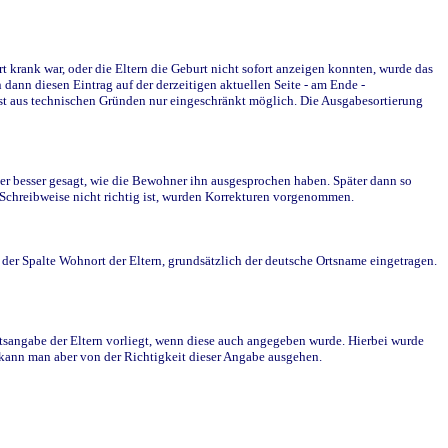
krank war, oder die Eltern die Geburt nicht sofort anzeigen konnten, wurde das
ann diesen Eintrag auf der derzeitigen aktuellen Seite - am Ende -
st aus technischen Gründen nur eingeschränkt möglich. Die Ausgabesortierung
r besser gesagt, wie die Bewohner ihn ausgesprochen haben. Später dann so
e Schreibweise nicht richtig ist, wurden Korrekturen vorgenommen.
r Spalte Wohnort der Eltern, grundsätzlich der deutsche Ortsname eingetragen.
rtsangabe der Eltern vorliegt, wenn diese auch angegeben wurde. Hierbei wurde
d kann man aber von der Richtigkeit dieser Angabe ausgehen.