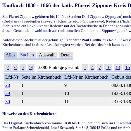
Taufbuch 1838 - 1866 der kath. Pfarrei Zippnow Kreis 
Zur Pfarrei Zippnow gehörten bis 1945 außer dem Dorf Zippnow (Sypnywo) noch d
(Dudylany), Freudenfier (Szwecja), Klawittersdorf (Glowaczewo), Rederitz (Nadarz
Stabitz und ein Lokalvikariat Rederitz mit der Tochterkirche in Doderlage wurd
diesen Gemeinden - wohl noch aus traditionellen Gründen - in Zippnow getauft 
Autor dieser Abschrift ist der gebürtige Rederitzer
Paul Lüdtke
aus Köln. Er weist
Kirchenbuch, sind in dieser Liste korrigiert worden. Bei der Abschrift kann es 
Alles
Suchen
Auswahl
Detail
|<
<
>
>|
3380 Einträge gesamt:
1
4
7
10
13
16
Lfd-Nr
Seite im Kirchenbuch
Lfd-Nr im Kirchenbuch
Geburt des
28
1
9
08.03.183
29
1
10
14.03.183
30
1
11
23.03.183
Hinweise zu den Kirchenbüchern
Das Original-Kirchenbuch von Januar 1838 bis 1866, befindet sich im Diözesanarch
Freien Prälatur Schneidemühl, Josef-Schwank-Straße 8, 36043 Fulda und im Archi