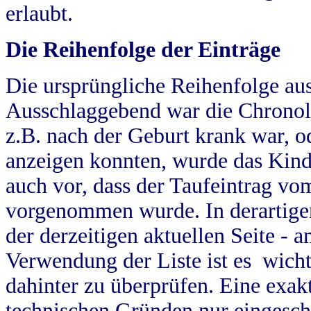
erlaubt.
Die Reihenfolge der Einträge
Die ursprüngliche Reihenfolge au
Ausschlaggebend war die Chronol
z.B. nach der Geburt krank war, od
anzeigen konnten, wurde das Kind
auch vor, dass der Taufeintrag vo
vorgenommen wurde. In derartigen
der derzeitigen aktuellen Seite -
Verwendung der Liste ist es wich
dahinter zu überprüfen. Eine exa
technischen Gründen nur eingesch