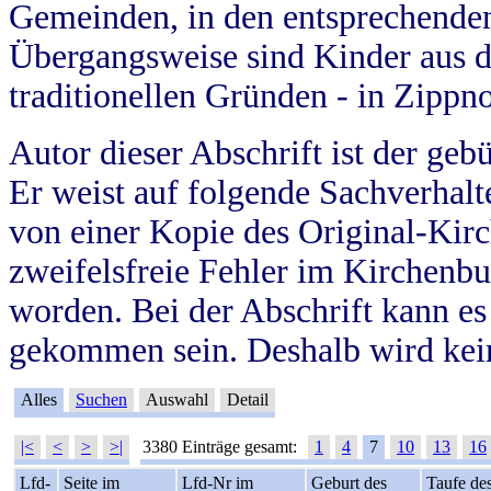
Gemeinden, in den entsprechende
Übergangsweise sind Kinder aus 
traditionellen Gründen - in Zippn
Autor dieser Abschrift ist der geb
Er weist auf folgende Sachverhalte
von einer Kopie des Original-Kirc
zweifelsfreie Fehler im Kirchenbuc
worden. Bei der Abschrift kann e
gekommen sein. Deshalb wird kein
Alles
Suchen
Auswahl
Detail
|<
<
>
>|
3380 Einträge gesamt:
1
4
7
10
13
16
Lfd-
Seite im
Lfd-Nr im
Geburt des
Taufe de