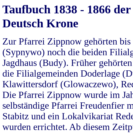
Taufbuch 1838 - 1866 der
Deutsch Krone
Zur Pfarrei Zippnow gehörten bi
(Sypnywo) noch die beiden Filial
Jagdhaus (Budy). Früher gehörten 
die Filialgemeinden Doderlage (D
Klawittersdorf (Glowaczewo), Red
Die Pfarrei Zippnow wurde im Jah
selbständige Pfarrei Freudenfier m
Stabitz und ein Lokalvikariat Red
wurden errichtet. Ab diesem Zeitp