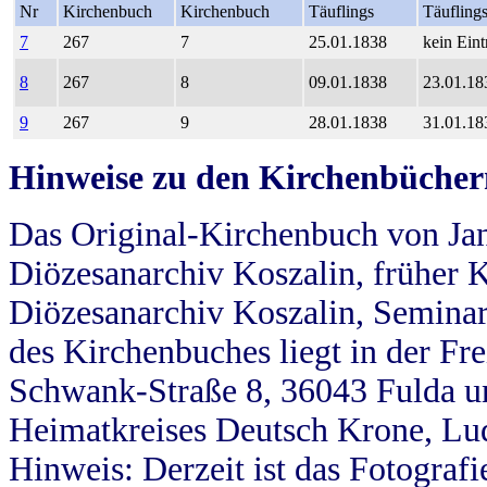
Nr
Kirchenbuch
Kirchenbuch
Täuflings
Täufling
7
267
7
25.01.1838
kein Eint
8
267
8
09.01.1838
23.01.18
9
267
9
28.01.1838
31.01.18
Hinweise zu den Kirchenbücher
Das Original-Kirchenbuch von Jan
Diözesanarchiv Koszalin, früher Kö
Diözesanarchiv Koszalin, Seminar
des Kirchenbuches liegt in der Fr
Schwank-Straße 8, 36043 Fulda u
Heimatkreises Deutsch Krone, Lu
Hinweis: Derzeit ist das Fotograf