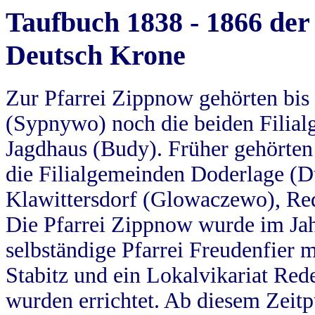
Taufbuch 1838 - 1866 der
Deutsch Krone
Zur Pfarrei Zippnow gehörten bi
(Sypnywo) noch die beiden Filial
Jagdhaus (Budy). Früher gehörten 
die Filialgemeinden Doderlage (D
Klawittersdorf (Glowaczewo), Red
Die Pfarrei Zippnow wurde im Jah
selbständige Pfarrei Freudenfier m
Stabitz und ein Lokalvikariat Red
wurden errichtet. Ab diesem Zeitp