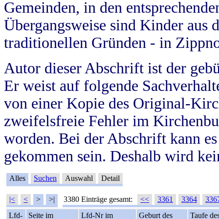
Gemeinden, in den entsprechende
Übergangsweise sind Kinder aus 
traditionellen Gründen - in Zippn
Autor dieser Abschrift ist der geb
Er weist auf folgende Sachverhalte
von einer Kopie des Original-Kirc
zweifelsfreie Fehler im Kirchenbuc
worden. Bei der Abschrift kann e
gekommen sein. Deshalb wird kein
Alles
Suchen
Auswahl
Detail
|<
<
>
>|
3380 Einträge gesamt:
<<
3361
3364
336
Lfd-
Seite im
Lfd-Nr im
Geburt des
Taufe de