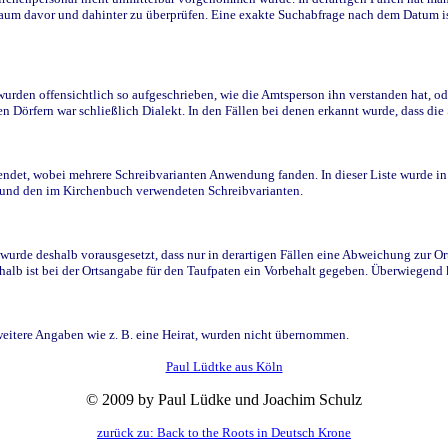
raum davor und dahinter zu überprüfen. Eine exakte Suchabfrage nach dem Datum i
den offensichtlich so aufgeschrieben, wie die Amtsperson ihn verstanden hat, ode
n Dörfern war schließlich Dialekt. In den Fällen bei denen erkannt wurde, dass di
t, wobei mehrere Schreibvarianten Anwendung fanden. In dieser Liste wurde in de
n und den im Kirchenbuch verwendeten Schreibvarianten.
wurde deshalb vorausgesetzt, dass nur in derartigen Fällen eine Abweichung zur O
eshalb ist bei der Ortsangabe für den Taufpaten ein Vorbehalt gegeben. Überwiegen
weitere Angaben wie z. B. eine Heirat, wurden nicht übernommen.
Paul Lüdtke aus Köln
© 2009 by Paul Lüdke und Joachim Schulz
zurück zu: Back to the Roots in Deutsch Krone