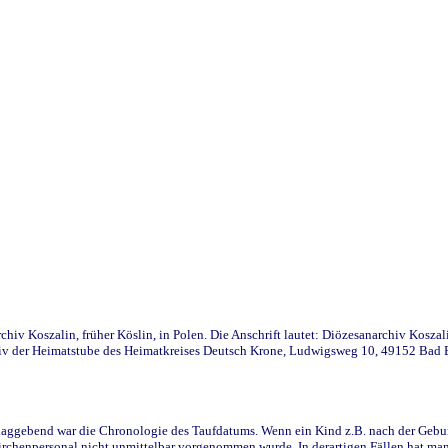
iv Koszalin, früher Köslin, in Polen. Die Anschrift lautet: Diözesanarchiv Koszal
v der Heimatstube des Heimatkreises Deutsch Krone, Ludwigsweg 10, 49152 Bad Ess
ggebend war die Chronologie des Taufdatums. Wenn ein Kind z.B. nach der Geburt 
rchenpersonal nicht unmittelbar vorgenommen wurde. In derartigen Fällen hat man d