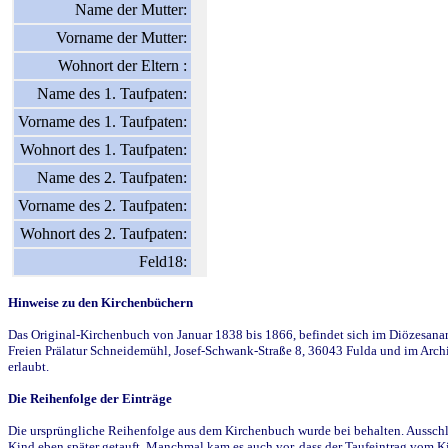
Name der Mutter:
Vorname der Mutter:
Wohnort der Eltern :
Name des 1. Taufpaten:
Vorname des 1. Taufpaten:
Wohnort des 1. Taufpaten:
Name des 2. Taufpaten:
Vorname des 2. Taufpaten:
Wohnort des 2. Taufpaten:
Feld18:
Hinweise zu den Kirchenbüchern
Das Original-Kirchenbuch von Januar 1838 bis 1866, befindet sich im Diözesanarch
Freien Prälatur Schneidemühl, Josef-Schwank-Straße 8, 36043 Fulda und im Archi
erlaubt.
Die Reihenfolge der Einträge
Die ursprüngliche Reihenfolge aus dem Kirchenbuch wurde bei behalten. Ausschla
Kind eben später getauft. Manchmal kam es auch vor, dass der Taufeintrag vom Ki