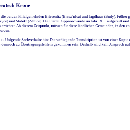
Deutsch Krone
ie beiden Filialgemeinden Briesenitz (Brzez`nica) und Jagdhaus (Budy). Früher g
yce) und Stabitz (Zdbice). Die Pfarrei Zippnow wurde im Jahr 1911 aufgeteilt und e
en errichtet. Ab diesem Zeitpunkt, müssen für diese ländlichen Gemeinden, in den
worden.
 auf folgende Sachverhalte hin: Die vorliegende Transkription ist von einer Kopie 
aber dennoch zu Übertragungsfehlern gekommen sein. Deshalb wird kein Anspruch auf 