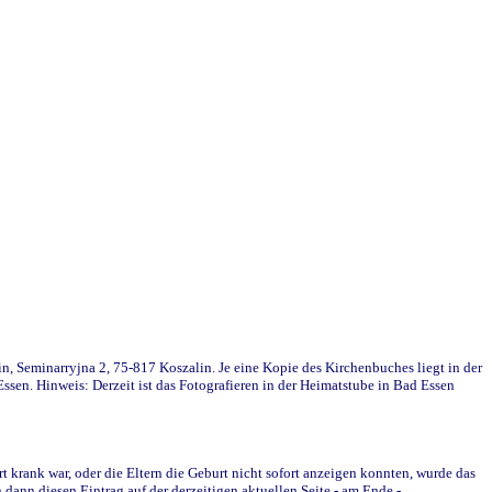
in, Seminarryjna 2, 75-817 Koszalin. Je eine Kopie des Kirchenbuches liegt in der
en. Hinweis: Derzeit ist das Fotografieren in der Heimatstube in Bad Essen
krank war, oder die Eltern die Geburt nicht sofort anzeigen konnten, wurde das
ann diesen Eintrag auf der derzeitigen aktuellen Seite - am Ende -