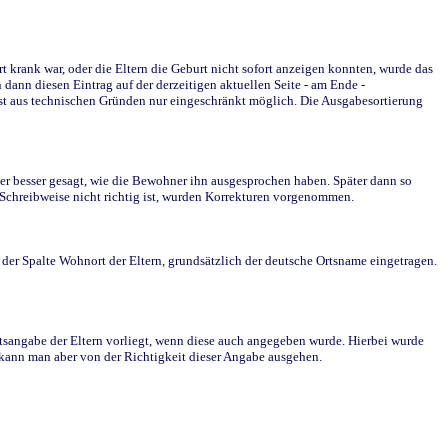
krank war, oder die Eltern die Geburt nicht sofort anzeigen konnten, wurde das
ann diesen Eintrag auf der derzeitigen aktuellen Seite - am Ende -
st aus technischen Gründen nur eingeschränkt möglich. Die Ausgabesortierung
r besser gesagt, wie die Bewohner ihn ausgesprochen haben. Später dann so
e Schreibweise nicht richtig ist, wurden Korrekturen vorgenommen.
r Spalte Wohnort der Eltern, grundsätzlich der deutsche Ortsname eingetragen.
rtsangabe der Eltern vorliegt, wenn diese auch angegeben wurde. Hierbei wurde
d kann man aber von der Richtigkeit dieser Angabe ausgehen.