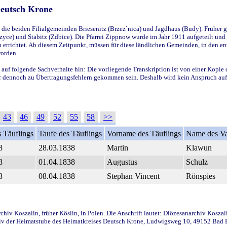
Deutsch Krone
ie beiden Filialgemeinden Briesenitz (Brzez`nica) und Jagdhaus (Budy). Früher g
yce) und Stabitz (Zdbice). Die Pfarrei Zippnow wurde im Jahr 1911 aufgeteilt und e
en errichtet. Ab diesem Zeitpunkt, müssen für diese ländlichen Gemeinden, in den
worden.
 auf folgende Sachverhalte hin: Die vorliegende Transkription ist von einer Kopie 
aber dennoch zu Übertragungsfehlern gekommen sein. Deshalb wird kein Anspruch auf 
43
46
49
52
55
58
>>
 Täuflings
Taufe des Täuflings
Vorname des Täuflings
Name des Va
8
28.03.1838
Martin
Klawun
8
01.04.1838
Augustus
Schulz
8
08.04.1838
Stephan Vincent
Rönspies
iv Koszalin, früher Köslin, in Polen. Die Anschrift lautet: Diözesanarchiv Koszal
v der Heimatstube des Heimatkreises Deutsch Krone, Ludwigsweg 10, 49152 Bad Ess