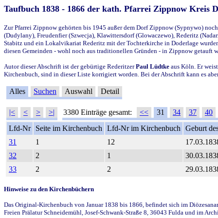
Taufbuch 1838 - 1866 der kath. Pfarrei Zippnow Kreis 
Zur Pfarrei Zippnow gehörten bis 1945 außer dem Dorf Zippnow (Sypnywo) noch d
(Dudylany), Freudenfier (Szwecja), Klawittersdorf (Glowaczewo), Rederitz (Nadarz
Stabitz und ein Lokalvikariat Rederitz mit der Tochterkirche in Doderlage wurd
diesen Gemeinden - wohl noch aus traditionellen Gründen - in Zippnow getauft 
Autor dieser Abschrift ist der gebürtige Rederitzer
Paul Lüdtke
aus Köln. Er weist
Kirchenbuch, sind in dieser Liste korrigiert worden. Bei der Abschrift kann es 
Alles
Suchen
Auswahl
Detail
|<
<
>
>|
3380 Einträge gesamt:
<<
31
34
37
40
Lfd-Nr
Seite im Kirchenbuch
Lfd-Nr im Kirchenbuch
Geburt des
31
1
12
17.03.183
32
2
1
30.03.183
33
2
2
29.03.183
Hinweise zu den Kirchenbüchern
Das Original-Kirchenbuch von Januar 1838 bis 1866, befindet sich im Diözesanarch
Freien Prälatur Schneidemühl, Josef-Schwank-Straße 8, 36043 Fulda und im Archi