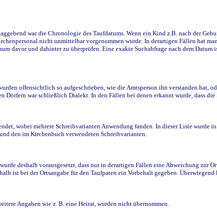
ggebend war die Chronologie des Taufdatums. Wenn ein Kind z.B. nach der Geburt 
rchenpersonal nicht unmittelbar vorgenommen wurde. In derartigen Fällen hat man d
raum davor und dahinter zu überprüfen. Eine exakte Suchabfrage nach dem Datum i
den offensichtlich so aufgeschrieben, wie die Amtsperson ihn verstanden hat, ode
n Dörfern war schließlich Dialekt. In den Fällen bei denen erkannt wurde, dass di
t, wobei mehrere Schreibvarianten Anwendung fanden. In dieser Liste wurde in de
n und den im Kirchenbuch verwendeten Schreibvarianten.
wurde deshalb vorausgesetzt, dass nur in derartigen Fällen eine Abweichung zur O
eshalb ist bei der Ortsangabe für den Taufpaten ein Vorbehalt gegeben. Überwiegen
weitere Angaben wie z. B. eine Heirat, wurden nicht übernommen.