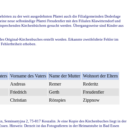
ehörten zu der weit ausgedehnten Pfarrei auch die Filialgemeinden Doderlage
ine neue selbständige Pfarrei Freudenfier mit den Filialen Klawittersdorf und
 entsprechenden Kirchenbüchern gesucht werden. Übergangsweise sind Kinder aus
des Original-Kirchenbuches erstellt worden. Erkannte zweifelsfreie Fehler im
Fehlerfreiheit erhoben.
ters
Vorname des Vaters
Name der Mutter
Wohnort der Eltern
Andreas
Remer
Rederitz
Friedrich
Gerth
Freudenfier
Christian
Rönspies
Zippnow
in, Seminarryjna 2, 75-817 Koszalin. Je eine Kopie des Kirchenbuches liegt in der
en. Hinweis: Derzeit ist das Fotografieren in der Heimatstube in Bad Essen