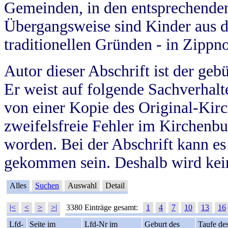
Gemeinden, in den entsprechende
Übergangsweise sind Kinder aus 
traditionellen Gründen - in Zippn
Autor dieser Abschrift ist der geb
Er weist auf folgende Sachverhalte
von einer Kopie des Original-Kirc
zweifelsfreie Fehler im Kirchenbuc
worden. Bei der Abschrift kann e
gekommen sein. Deshalb wird kein
Alles
Suchen
Auswahl
Detail
|<
<
>
>|
3380 Einträge gesamt:
1
4
7
10
13
16
Lfd-
Seite im
Lfd-Nr im
Geburt des
Taufe de