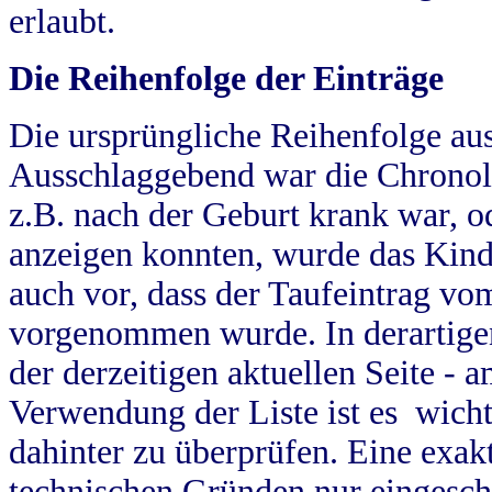
erlaubt.
Die Reihenfolge der Einträge
Die ursprüngliche Reihenfolge au
Ausschlaggebend war die Chronol
z.B. nach der Geburt krank war, od
anzeigen konnten, wurde das Kind
auch vor, dass der Taufeintrag vo
vorgenommen wurde. In derartigen
der derzeitigen aktuellen Seite -
Verwendung der Liste ist es wich
dahinter zu überprüfen. Eine exa
technischen Gründen nur eingesch