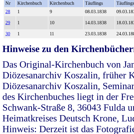
Nr
Kirchenbuch
Kirchenbuch
Täuflings
Täufling
28
1
9
08.03.1838
09.03.18
29
1
10
14.03.1838
18.03.18
30
1
11
23.03.1838
24.03.18
Hinweise zu den Kirchenbücher
Das Original-Kirchenbuch von Jan
Diözesanarchiv Koszalin, früher Kö
Diözesanarchiv Koszalin, Seminar
des Kirchenbuches liegt in der Fr
Schwank-Straße 8, 36043 Fulda u
Heimatkreises Deutsch Krone, Lu
Hinweis: Derzeit ist das Fotograf