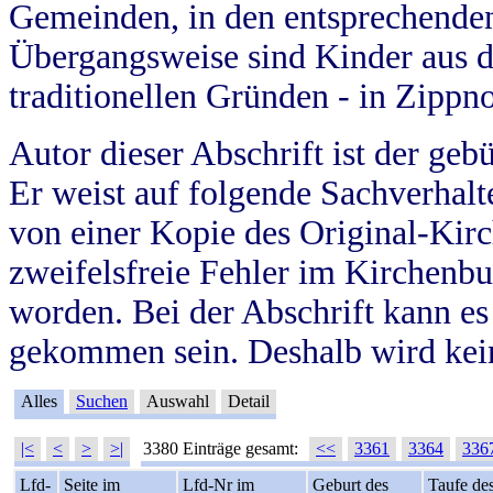
Gemeinden, in den entsprechende
Übergangsweise sind Kinder aus 
traditionellen Gründen - in Zippn
Autor dieser Abschrift ist der geb
Er weist auf folgende Sachverhalte
von einer Kopie des Original-Kirc
zweifelsfreie Fehler im Kirchenbuc
worden. Bei der Abschrift kann e
gekommen sein. Deshalb wird kein
Alles
Suchen
Auswahl
Detail
|<
<
>
>|
3380 Einträge gesamt:
<<
3361
3364
336
Lfd-
Seite im
Lfd-Nr im
Geburt des
Taufe de