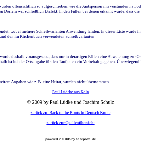
den offensichtlich so aufgeschrieben, wie die Amtsperson ihn verstanden hat, ode
n Dörfern war schließlich Dialekt. In den Fällen bei denen erkannt wurde, dass di
t, wobei mehrere Schreibvarianten Anwendung fanden. In dieser Liste wurde in de
n und den im Kirchenbuch verwendeten Schreibvarianten.
wurde deshalb vorausgesetzt, dass nur in derartigen Fällen eine Abweichung zur O
eshalb ist bei der Ortsangabe für den Taufpaten ein Vorbehalt gegeben. Überwiegen
weitere Angaben wie z. B. eine Heirat, wurden nicht übernommen.
Paul Lüdtke aus Köln
© 2009 by Paul Lüdke und Joachim Schulz
zurück zu: Back to the Roots in Deutsch Krone
zurück zur Quellenübersicht
powered in 0.00s by baseportal.de