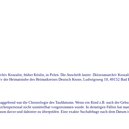
iv Koszalin, früher Köslin, in Polen. Die Anschrift lautet: Diözesanarchiv Koszal
v der Heimatstube des Heimatkreises Deutsch Krone, Ludwigsweg 10, 49152 Bad Ess
ggebend war die Chronologie des Taufdatums. Wenn ein Kind z.B. nach der Geburt 
rchenpersonal nicht unmittelbar vorgenommen wurde. In derartigen Fällen hat man d
raum davor und dahinter zu überprüfen. Eine exakte Suchabfrage nach dem Datum i