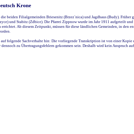
Deutsch Krone
ie beiden Filialgemeinden Briesenitz (Brzez`nica) und Jagdhaus (Budy). Früher g
yce) und Stabitz (Zdbice). Die Pfarrei Zippnow wurde im Jahr 1911 aufgeteilt und e
en errichtet. Ab diesem Zeitpunkt, müssen für diese ländlichen Gemeinden, in den
worden.
 auf folgende Sachverhalte hin: Die vorliegende Transkription ist von einer Kopie 
aber dennoch zu Übertragungsfehlern gekommen sein. Deshalb wird kein Anspruch auf 