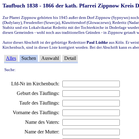
Taufbuch 1838 - 1866 der kath. Pfarrei Zippnow Kreis 
Zur Pfarrei Zippnow gehörten bis 1945 außer dem Dorf Zippnow (Sypnywo) noch d
(Dudylany), Freudenfier (Szwecja), Klawittersdorf (Glowaczewo), Rederitz (Nadarz
Stabitz und ein Lokalvikariat Rederitz mit der Tochterkirche in Doderlage wurd
diesen Gemeinden - wohl noch aus traditionellen Gründen - in Zippnow getauft 
Autor dieser Abschrift ist der gebürtige Rederitzer
Paul Lüdtke
aus Köln. Er weist
Kirchenbuch, sind in dieser Liste korrigiert worden. Bei der Abschrift kann es 
Alles
Suchen
Auswahl
Detail
Suche:
Lfd-Nr im Kirchenbuch:
Geburt des Täuflings:
Taufe des Täuflings:
Vorname des Täuflings:
Name des Vaters:
Name der Mutter: