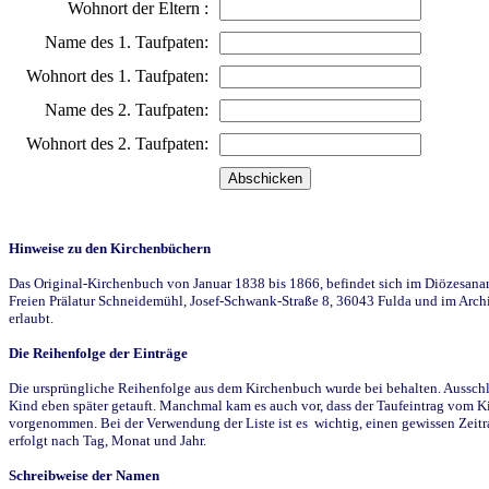
Wohnort der Eltern :
Name des 1. Taufpaten:
Wohnort des 1. Taufpaten:
Name des 2. Taufpaten:
Wohnort des 2. Taufpaten:
Hinweise zu den Kirchenbüchern
Das Original-Kirchenbuch von Januar 1838 bis 1866, befindet sich im Diözesanarch
Freien Prälatur Schneidemühl, Josef-Schwank-Straße 8, 36043 Fulda und im Archi
erlaubt.
Die Reihenfolge der Einträge
Die ursprüngliche Reihenfolge aus dem Kirchenbuch wurde bei behalten. Ausschla
Kind eben später getauft. Manchmal kam es auch vor, dass der Taufeintrag vom Ki
vorgenommen. Bei der Verwendung der Liste ist es wichtig, einen gewissen Zeit
erfolgt nach Tag, Monat und Jahr.
Schreibweise der Namen