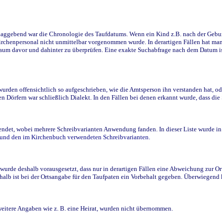
ggebend war die Chronologie des Taufdatums. Wenn ein Kind z.B. nach der Geburt 
rchenpersonal nicht unmittelbar vorgenommen wurde. In derartigen Fällen hat man d
raum davor und dahinter zu überprüfen. Eine exakte Suchabfrage nach dem Datum i
den offensichtlich so aufgeschrieben, wie die Amtsperson ihn verstanden hat, ode
n Dörfern war schließlich Dialekt. In den Fällen bei denen erkannt wurde, dass di
t, wobei mehrere Schreibvarianten Anwendung fanden. In dieser Liste wurde in de
n und den im Kirchenbuch verwendeten Schreibvarianten.
wurde deshalb vorausgesetzt, dass nur in derartigen Fällen eine Abweichung zur O
eshalb ist bei der Ortsangabe für den Taufpaten ein Vorbehalt gegeben. Überwiegen
weitere Angaben wie z. B. eine Heirat, wurden nicht übernommen.