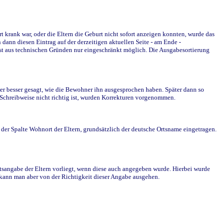
krank war, oder die Eltern die Geburt nicht sofort anzeigen konnten, wurde das
ann diesen Eintrag auf der derzeitigen aktuellen Seite - am Ende -
st aus technischen Gründen nur eingeschränkt möglich. Die Ausgabesortierung
r besser gesagt, wie die Bewohner ihn ausgesprochen haben. Später dann so
e Schreibweise nicht richtig ist, wurden Korrekturen vorgenommen.
r Spalte Wohnort der Eltern, grundsätzlich der deutsche Ortsname eingetragen.
rtsangabe der Eltern vorliegt, wenn diese auch angegeben wurde. Hierbei wurde
d kann man aber von der Richtigkeit dieser Angabe ausgehen.