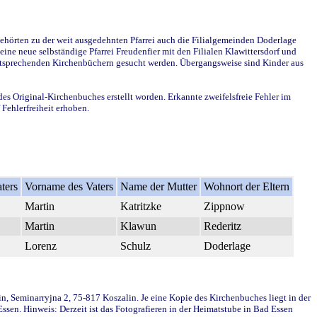
ehörten zu der weit ausgedehnten Pfarrei auch die Filialgemeinden Doderlage
ine neue selbständige Pfarrei Freudenfier mit den Filialen Klawittersdorf und
 entsprechenden Kirchenbüchern gesucht werden. Übergangsweise sind Kinder aus
des Original-Kirchenbuches erstellt worden. Erkannte zweifelsfreie Fehler im
Fehlerfreiheit erhoben.
ters
Vorname des Vaters
Name der Mutter
Wohnort der Eltern
Martin
Katritzke
Zippnow
Martin
Klawun
Rederitz
Lorenz
Schulz
Doderlage
in, Seminarryjna 2, 75-817 Koszalin. Je eine Kopie des Kirchenbuches liegt in der
en. Hinweis: Derzeit ist das Fotografieren in der Heimatstube in Bad Essen