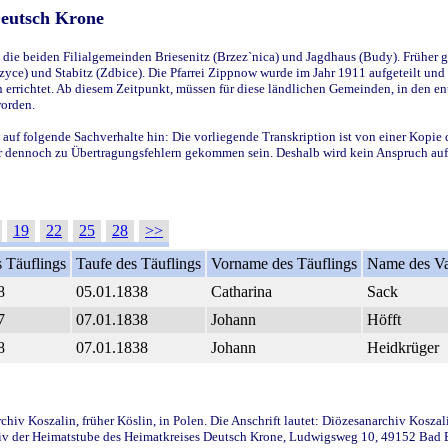
Deutsch Krone
ie beiden Filialgemeinden Briesenitz (Brzez`nica) und Jagdhaus (Budy). Früher g
yce) und Stabitz (Zdbice). Die Pfarrei Zippnow wurde im Jahr 1911 aufgeteilt und e
en errichtet. Ab diesem Zeitpunkt, müssen für diese ländlichen Gemeinden, in den
worden.
 auf folgende Sachverhalte hin: Die vorliegende Transkription ist von einer Kopie 
aber dennoch zu Übertragungsfehlern gekommen sein. Deshalb wird kein Anspruch auf 
19
22
25
28
>>
 Täuflings
Taufe des Täuflings
Vorname des Täuflings
Name des Va
8
05.01.1838
Catharina
Sack
7
07.01.1838
Johann
Höfft
8
07.01.1838
Johann
Heidkrüger
iv Koszalin, früher Köslin, in Polen. Die Anschrift lautet: Diözesanarchiv Koszal
v der Heimatstube des Heimatkreises Deutsch Krone, Ludwigsweg 10, 49152 Bad Ess