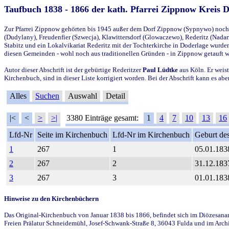
Taufbuch 1838 - 1866 der kath. Pfarrei Zippnow Kreis 
Zur Pfarrei Zippnow gehörten bis 1945 außer dem Dorf Zippnow (Sypnywo) noch d
(Dudylany), Freudenfier (Szwecja), Klawittersdorf (Glowaczewo), Rederitz (Nadarz
Stabitz und ein Lokalvikariat Rederitz mit der Tochterkirche in Doderlage wurd
diesen Gemeinden - wohl noch aus traditionellen Gründen - in Zippnow getauft 
Autor dieser Abschrift ist der gebürtige Rederitzer
Paul Lüdtke
aus Köln. Er weist
Kirchenbuch, sind in dieser Liste korrigiert worden. Bei der Abschrift kann es 
Alles
Suchen
Auswahl
Detail
|<
<
>
>|
3380 Einträge gesamt:
1
4
7
10
13
16
Lfd-Nr
Seite im Kirchenbuch
Lfd-Nr im Kirchenbuch
Geburt des
1
267
1
05.01.183
2
267
2
31.12.183
3
267
3
01.01.183
Hinweise zu den Kirchenbüchern
Das Original-Kirchenbuch von Januar 1838 bis 1866, befindet sich im Diözesanarch
Freien Prälatur Schneidemühl, Josef-Schwank-Straße 8, 36043 Fulda und im Archi