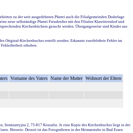
ehörten zu der weit ausgedehnten Pfarrei auch die Filialgemeinden Doderlage
ine neue selbständige Pfarrei Freudenfier mit den Filialen Klawittersdorf und
 entsprechenden Kirchenbüchern gesucht werden. Übergangsweise sind Kinder aus
des Original-Kirchenbuches erstellt worden. Erkannte zweifelsfreie Fehler im
Fehlerfreiheit erhoben.
ters
Vorname des Vaters
Name der Mutter
Wohnort der Eltern
in, Seminarryjna 2, 75-817 Koszalin. Je eine Kopie des Kirchenbuches liegt in der
en. Hinweis: Derzeit ist das Fotografieren in der Heimatstube in Bad Essen