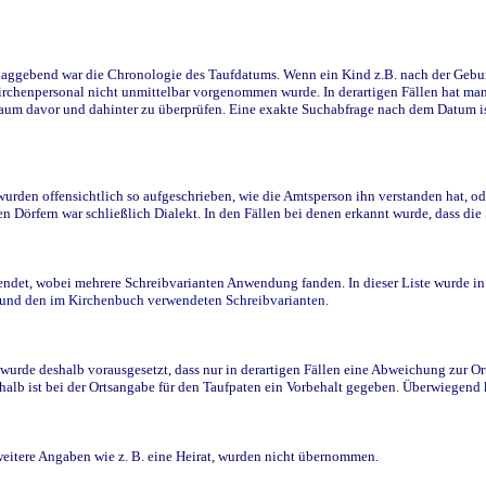
ggebend war die Chronologie des Taufdatums. Wenn ein Kind z.B. nach der Geburt 
rchenpersonal nicht unmittelbar vorgenommen wurde. In derartigen Fällen hat man d
raum davor und dahinter zu überprüfen. Eine exakte Suchabfrage nach dem Datum i
den offensichtlich so aufgeschrieben, wie die Amtsperson ihn verstanden hat, ode
n Dörfern war schließlich Dialekt. In den Fällen bei denen erkannt wurde, dass di
t, wobei mehrere Schreibvarianten Anwendung fanden. In dieser Liste wurde in de
n und den im Kirchenbuch verwendeten Schreibvarianten.
wurde deshalb vorausgesetzt, dass nur in derartigen Fällen eine Abweichung zur O
eshalb ist bei der Ortsangabe für den Taufpaten ein Vorbehalt gegeben. Überwiegen
weitere Angaben wie z. B. eine Heirat, wurden nicht übernommen.