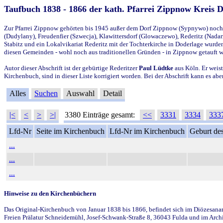
Taufbuch 1838 - 1866 der kath. Pfarrei Zippnow Kreis 
Zur Pfarrei Zippnow gehörten bis 1945 außer dem Dorf Zippnow (Sypnywo) noch d
(Dudylany), Freudenfier (Szwecja), Klawittersdorf (Glowaczewo), Rederitz (Nadarz
Stabitz und ein Lokalvikariat Rederitz mit der Tochterkirche in Doderlage wurd
diesen Gemeinden - wohl noch aus traditionellen Gründen - in Zippnow getauft 
Autor dieser Abschrift ist der gebürtige Rederitzer
Paul Lüdtke
aus Köln. Er weist
Kirchenbuch, sind in dieser Liste korrigiert worden. Bei der Abschrift kann es 
Alles
Suchen
Auswahl
Detail
|<
<
>
>|
3380 Einträge gesamt:
<<
3331
3334
333
Lfd-Nr
Seite im Kirchenbuch
Lfd-Nr im Kirchenbuch
Geburt des
...
...
...
Hinweise zu den Kirchenbüchern
Das Original-Kirchenbuch von Januar 1838 bis 1866, befindet sich im Diözesanarch
Freien Prälatur Schneidemühl, Josef-Schwank-Straße 8, 36043 Fulda und im Archi