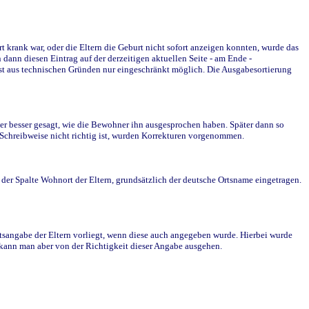
krank war, oder die Eltern die Geburt nicht sofort anzeigen konnten, wurde das
ann diesen Eintrag auf der derzeitigen aktuellen Seite - am Ende -
st aus technischen Gründen nur eingeschränkt möglich. Die Ausgabesortierung
r besser gesagt, wie die Bewohner ihn ausgesprochen haben. Später dann so
e Schreibweise nicht richtig ist, wurden Korrekturen vorgenommen.
r Spalte Wohnort der Eltern, grundsätzlich der deutsche Ortsname eingetragen.
rtsangabe der Eltern vorliegt, wenn diese auch angegeben wurde. Hierbei wurde
d kann man aber von der Richtigkeit dieser Angabe ausgehen.