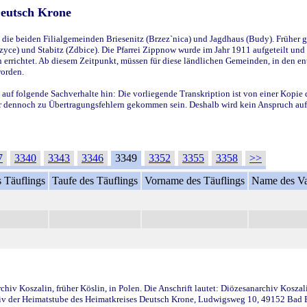
Deutsch Krone
ie beiden Filialgemeinden Briesenitz (Brzez`nica) und Jagdhaus (Budy). Früher g
yce) und Stabitz (Zdbice). Die Pfarrei Zippnow wurde im Jahr 1911 aufgeteilt und e
en errichtet. Ab diesem Zeitpunkt, müssen für diese ländlichen Gemeinden, in den
worden.
 auf folgende Sachverhalte hin: Die vorliegende Transkription ist von einer Kopie 
aber dennoch zu Übertragungsfehlern gekommen sein. Deshalb wird kein Anspruch auf 
7
3340
3343
3346
3349
3352
3355
3358
>>
 Täuflings
Taufe des Täuflings
Vorname des Täuflings
Name des Va
iv Koszalin, früher Köslin, in Polen. Die Anschrift lautet: Diözesanarchiv Koszal
v der Heimatstube des Heimatkreises Deutsch Krone, Ludwigsweg 10, 49152 Bad Ess