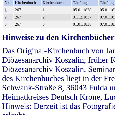
Nr
Kirchenbuch
Kirchenbuch
Täuflings
Täufling
1
267
1
05.01.1838
05.01.18
2
267
2
31.12.1837
07.01.18
3
267
3
01.01.1838
07.01.18
Hinweise zu den Kirchenbücher
Das Original-Kirchenbuch von Jan
Diözesanarchiv Koszalin, früher Kö
Diözesanarchiv Koszalin, Seminar
des Kirchenbuches liegt in der Fr
Schwank-Straße 8, 36043 Fulda u
Heimatkreises Deutsch Krone, Lu
Hinweis: Derzeit ist das Fotograf