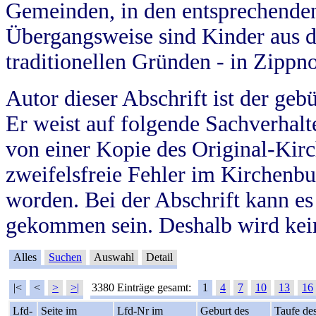
Gemeinden, in den entsprechende
Übergangsweise sind Kinder aus 
traditionellen Gründen - in Zippn
Autor dieser Abschrift ist der geb
Er weist auf folgende Sachverhalte
von einer Kopie des Original-Kirc
zweifelsfreie Fehler im Kirchenbuc
worden. Bei der Abschrift kann e
gekommen sein. Deshalb wird kein
Alles
Suchen
Auswahl
Detail
|<
<
>
>|
3380 Einträge gesamt:
1
4
7
10
13
16
Lfd-
Seite im
Lfd-Nr im
Geburt des
Taufe de