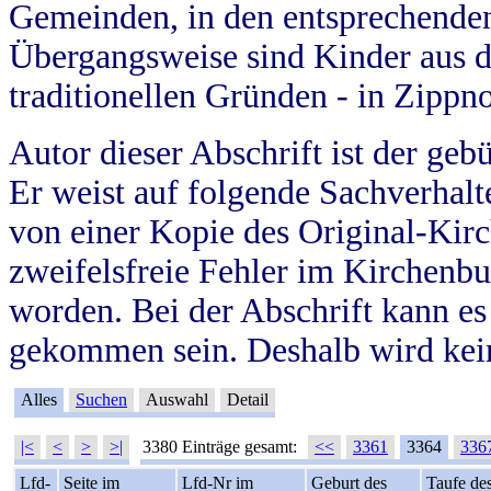
Gemeinden, in den entsprechende
Übergangsweise sind Kinder aus 
traditionellen Gründen - in Zippn
Autor dieser Abschrift ist der geb
Er weist auf folgende Sachverhalte
von einer Kopie des Original-Kirc
zweifelsfreie Fehler im Kirchenbuc
worden. Bei der Abschrift kann e
gekommen sein. Deshalb wird kein
Alles
Suchen
Auswahl
Detail
|<
<
>
>|
3380 Einträge gesamt:
<<
3361
3364
336
Lfd-
Seite im
Lfd-Nr im
Geburt des
Taufe de