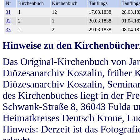
Nr
Kirchenbuch
Kirchenbuch
Täuflings
Täufling
31
1
12
17.03.1838
28.03.18
32
2
1
30.03.1838
01.04.18
33
2
2
29.03.1838
08.04.18
Hinweise zu den Kirchenbücher
Das Original-Kirchenbuch von Jan
Diözesanarchiv Koszalin, früher Kö
Diözesanarchiv Koszalin, Seminar
des Kirchenbuches liegt in der Fr
Schwank-Straße 8, 36043 Fulda u
Heimatkreises Deutsch Krone, Lu
Hinweis: Derzeit ist das Fotograf