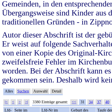
Gemeinden, in den entsprechende
Übergangsweise sind Kinder aus 
traditionellen Gründen - in Zippn
Autor dieser Abschrift ist der geb
Er weist auf folgende Sachverhalte
von einer Kopie des Original-Kirc
zweifelsfreie Fehler im Kirchenbuc
worden. Bei der Abschrift kann e
gekommen sein. Deshalb wird kein
Alles
Suchen
Auswahl
Detail
|<
<
>
>|
3380 Einträge gesamt:
<<
31
34
37
40
Lfd-
Seite im
Lfd-Nr im
Geburt des
Taufe de