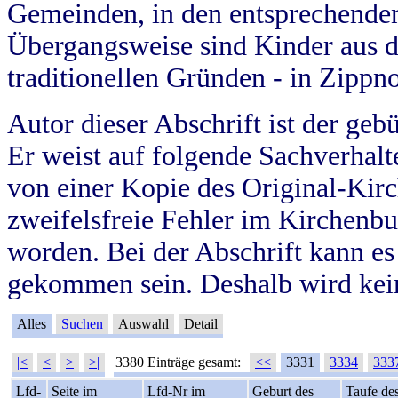
Gemeinden, in den entsprechende
Übergangsweise sind Kinder aus 
traditionellen Gründen - in Zippn
Autor dieser Abschrift ist der geb
Er weist auf folgende Sachverhalte
von einer Kopie des Original-Kirc
zweifelsfreie Fehler im Kirchenbuc
worden. Bei der Abschrift kann e
gekommen sein. Deshalb wird kein
Alles
Suchen
Auswahl
Detail
|<
<
>
>|
3380 Einträge gesamt:
<<
3331
3334
333
Lfd-
Seite im
Lfd-Nr im
Geburt des
Taufe de