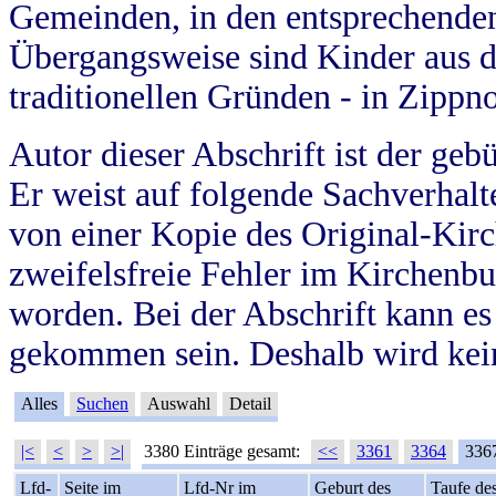
Gemeinden, in den entsprechende
Übergangsweise sind Kinder aus 
traditionellen Gründen - in Zippn
Autor dieser Abschrift ist der geb
Er weist auf folgende Sachverhalte
von einer Kopie des Original-Kirc
zweifelsfreie Fehler im Kirchenbuc
worden. Bei der Abschrift kann e
gekommen sein. Deshalb wird kein
Alles
Suchen
Auswahl
Detail
|<
<
>
>|
3380 Einträge gesamt:
<<
3361
3364
336
Lfd-
Seite im
Lfd-Nr im
Geburt des
Taufe de