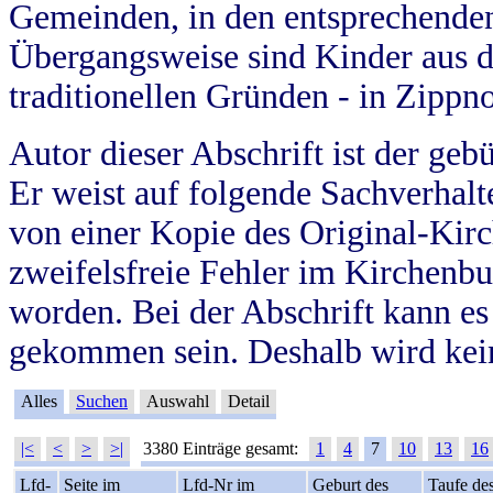
Gemeinden, in den entsprechende
Übergangsweise sind Kinder aus 
traditionellen Gründen - in Zippn
Autor dieser Abschrift ist der geb
Er weist auf folgende Sachverhalte
von einer Kopie des Original-Kirc
zweifelsfreie Fehler im Kirchenbuc
worden. Bei der Abschrift kann e
gekommen sein. Deshalb wird kein
Alles
Suchen
Auswahl
Detail
|<
<
>
>|
3380 Einträge gesamt:
1
4
7
10
13
16
Lfd-
Seite im
Lfd-Nr im
Geburt des
Taufe de