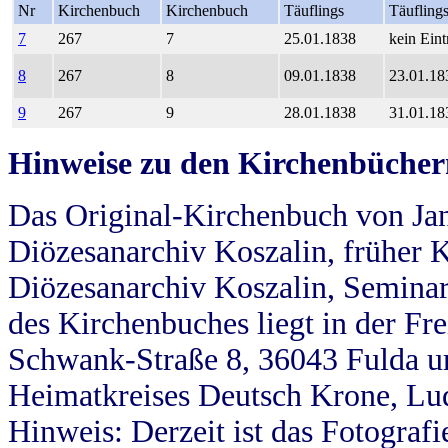
Nr
Kirchenbuch
Kirchenbuch
Täuflings
Täufling
7
267
7
25.01.1838
kein Eint
8
267
8
09.01.1838
23.01.18
9
267
9
28.01.1838
31.01.18
Hinweise zu den Kirchenbücher
Das Original-Kirchenbuch von Jan
Diözesanarchiv Koszalin, früher Kö
Diözesanarchiv Koszalin, Seminar
des Kirchenbuches liegt in der Fr
Schwank-Straße 8, 36043 Fulda u
Heimatkreises Deutsch Krone, Lu
Hinweis: Derzeit ist das Fotograf