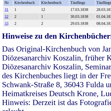
Nr
Kirchenbuch
Kirchenbuch
Täuflings
Täufling
31
1
12
17.03.1838
28.03.18
32
2
1
30.03.1838
01.04.18
33
2
2
29.03.1838
08.04.18
Hinweise zu den Kirchenbücher
Das Original-Kirchenbuch von Jan
Diözesanarchiv Koszalin, früher Kö
Diözesanarchiv Koszalin, Seminar
des Kirchenbuches liegt in der Fr
Schwank-Straße 8, 36043 Fulda u
Heimatkreises Deutsch Krone, Lu
Hinweis: Derzeit ist das Fotograf