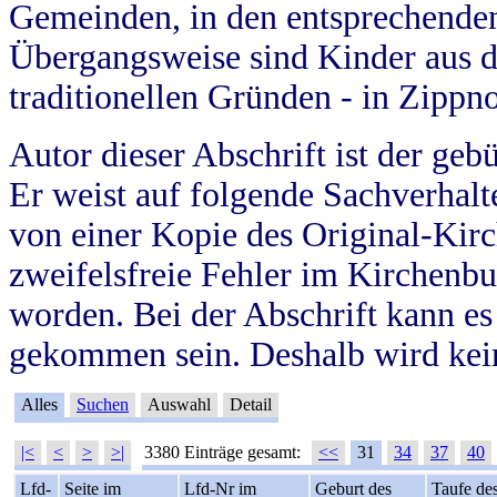
Gemeinden, in den entsprechende
Übergangsweise sind Kinder aus 
traditionellen Gründen - in Zippn
Autor dieser Abschrift ist der geb
Er weist auf folgende Sachverhalte
von einer Kopie des Original-Kirc
zweifelsfreie Fehler im Kirchenbuc
worden. Bei der Abschrift kann e
gekommen sein. Deshalb wird kein
Alles
Suchen
Auswahl
Detail
|<
<
>
>|
3380 Einträge gesamt:
<<
31
34
37
40
Lfd-
Seite im
Lfd-Nr im
Geburt des
Taufe de