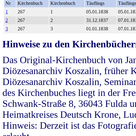
Nr
Kirchenbuch
Kirchenbuch
Täuflings
Täufling
1
267
1
05.01.1838
05.01.18
2
267
2
31.12.1837
07.01.18
3
267
3
01.01.1838
07.01.18
Hinweise zu den Kirchenbücher
Das Original-Kirchenbuch von Jan
Diözesanarchiv Koszalin, früher Kö
Diözesanarchiv Koszalin, Seminar
des Kirchenbuches liegt in der Fr
Schwank-Straße 8, 36043 Fulda u
Heimatkreises Deutsch Krone, Lu
Hinweis: Derzeit ist das Fotograf