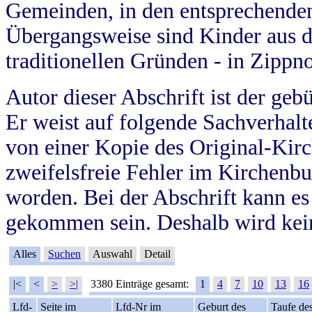
Gemeinden, in den entsprechende
Übergangsweise sind Kinder aus 
traditionellen Gründen - in Zippn
Autor dieser Abschrift ist der geb
Er weist auf folgende Sachverhalte
von einer Kopie des Original-Kirc
zweifelsfreie Fehler im Kirchenbuc
worden. Bei der Abschrift kann e
gekommen sein. Deshalb wird kein
Alles
Suchen
Auswahl
Detail
|<
<
>
>|
3380 Einträge gesamt:
1
4
7
10
13
16
Lfd-
Seite im
Lfd-Nr im
Geburt des
Taufe de