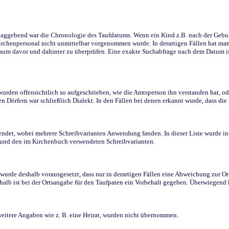
ggebend war die Chronologie des Taufdatums. Wenn ein Kind z.B. nach der Geburt 
rchenpersonal nicht unmittelbar vorgenommen wurde. In derartigen Fällen hat man d
raum davor und dahinter zu überprüfen. Eine exakte Suchabfrage nach dem Datum i
den offensichtlich so aufgeschrieben, wie die Amtsperson ihn verstanden hat, ode
n Dörfern war schließlich Dialekt. In den Fällen bei denen erkannt wurde, dass di
t, wobei mehrere Schreibvarianten Anwendung fanden. In dieser Liste wurde in de
n und den im Kirchenbuch verwendeten Schreibvarianten.
wurde deshalb vorausgesetzt, dass nur in derartigen Fällen eine Abweichung zur O
eshalb ist bei der Ortsangabe für den Taufpaten ein Vorbehalt gegeben. Überwiegen
weitere Angaben wie z. B. eine Heirat, wurden nicht übernommen.