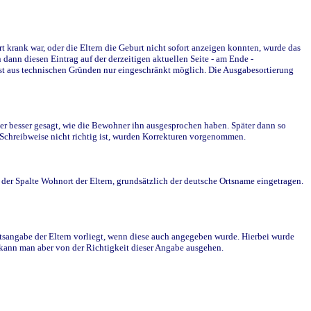
krank war, oder die Eltern die Geburt nicht sofort anzeigen konnten, wurde das
ann diesen Eintrag auf der derzeitigen aktuellen Seite - am Ende -
st aus technischen Gründen nur eingeschränkt möglich. Die Ausgabesortierung
r besser gesagt, wie die Bewohner ihn ausgesprochen haben. Später dann so
e Schreibweise nicht richtig ist, wurden Korrekturen vorgenommen.
r Spalte Wohnort der Eltern, grundsätzlich der deutsche Ortsname eingetragen.
rtsangabe der Eltern vorliegt, wenn diese auch angegeben wurde. Hierbei wurde
d kann man aber von der Richtigkeit dieser Angabe ausgehen.