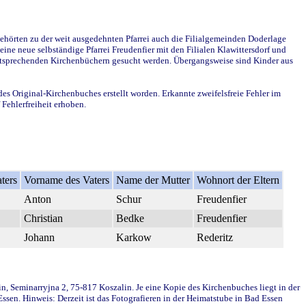
ehörten zu der weit ausgedehnten Pfarrei auch die Filialgemeinden Doderlage
ine neue selbständige Pfarrei Freudenfier mit den Filialen Klawittersdorf und
 entsprechenden Kirchenbüchern gesucht werden. Übergangsweise sind Kinder aus
des Original-Kirchenbuches erstellt worden. Erkannte zweifelsfreie Fehler im
Fehlerfreiheit erhoben.
ters
Vorname des Vaters
Name der Mutter
Wohnort der Eltern
Anton
Schur
Freudenfier
Christian
Bedke
Freudenfier
Johann
Karkow
Rederitz
in, Seminarryjna 2, 75-817 Koszalin. Je eine Kopie des Kirchenbuches liegt in der
en. Hinweis: Derzeit ist das Fotografieren in der Heimatstube in Bad Essen