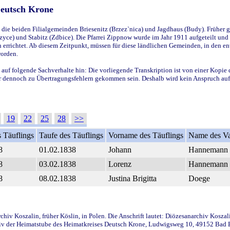
Deutsch Krone
ie beiden Filialgemeinden Briesenitz (Brzez`nica) und Jagdhaus (Budy). Früher g
yce) und Stabitz (Zdbice). Die Pfarrei Zippnow wurde im Jahr 1911 aufgeteilt und e
en errichtet. Ab diesem Zeitpunkt, müssen für diese ländlichen Gemeinden, in den
worden.
 auf folgende Sachverhalte hin: Die vorliegende Transkription ist von einer Kopie 
aber dennoch zu Übertragungsfehlern gekommen sein. Deshalb wird kein Anspruch auf 
19
22
25
28
>>
 Täuflings
Taufe des Täuflings
Vorname des Täuflings
Name des Va
8
01.02.1838
Johann
Hannemann
8
03.02.1838
Lorenz
Hannemann
8
08.02.1838
Justina Brigitta
Doege
iv Koszalin, früher Köslin, in Polen. Die Anschrift lautet: Diözesanarchiv Koszal
v der Heimatstube des Heimatkreises Deutsch Krone, Ludwigsweg 10, 49152 Bad Ess