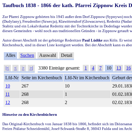
Taufbuch 1838 - 1866 der kath. Pfarrei Zippnow Kreis 
Zur Pfarrei Zippnow gehörten bis 1945 außer dem Dorf Zippnow (Sypnywo) noch d
(Dudylany), Freudenfier (Szwecja), Klawittersdorf (Glowaczewo), Rederitz (Nadarz
Stabitz und ein Lokalvikariat Rederitz mit der Tochterkirche in Doderlage wurd
diesen Gemeinden - wohl noch aus traditionellen Gründen - in Zippnow getauft 
Autor dieser Abschrift ist der gebürtige Rederitzer
Paul Lüdtke
aus Köln. Er weist
Kirchenbuch, sind in dieser Liste korrigiert worden. Bei der Abschrift kann es 
Alles
Suchen
Auswahl
Detail
|<
<
>
>|
3380 Einträge gesamt:
1
4
7
10
13
16
Lfd-Nr
Seite im Kirchenbuch
Lfd-Nr im Kirchenbuch
Geburt des
10
267
10
29.01.183
11
268
1
01.02.183
12
268
2
02.02.183
Hinweise zu den Kirchenbüchern
Das Original-Kirchenbuch von Januar 1838 bis 1866, befindet sich im Diözesanarch
Freien Prälatur Schneidemühl, Josef-Schwank-Straße 8, 36043 Fulda und im Archi