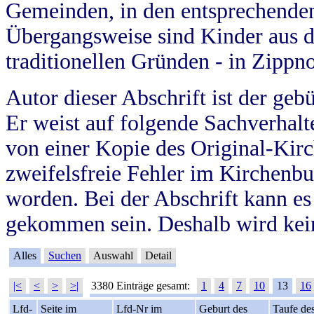
Gemeinden, in den entsprechende
Übergangsweise sind Kinder aus 
traditionellen Gründen - in Zippn
Autor dieser Abschrift ist der geb
Er weist auf folgende Sachverhalte
von einer Kopie des Original-Kirc
zweifelsfreie Fehler im Kirchenbuc
worden. Bei der Abschrift kann e
gekommen sein. Deshalb wird kein
Alles
Suchen
Auswahl
Detail
|<
<
>
>|
3380 Einträge gesamt:
1
4
7
10
13
16
Lfd-
Seite im
Lfd-Nr im
Geburt des
Taufe de