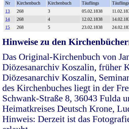
Nr
Kirchenbuch
Kirchenbuch
Täuflings
Täufling
13
268
3
05.02.1838
11.02.18
14
268
4
12.02.1838
14.02.18
15
268
5
23.02.1838
24.02.18
Hinweise zu den Kirchenbücher
Das Original-Kirchenbuch von Jan
Diözesanarchiv Koszalin, früher Kö
Diözesanarchiv Koszalin, Seminar
des Kirchenbuches liegt in der Fr
Schwank-Straße 8, 36043 Fulda u
Heimatkreises Deutsch Krone, Lu
Hinweis: Derzeit ist das Fotograf