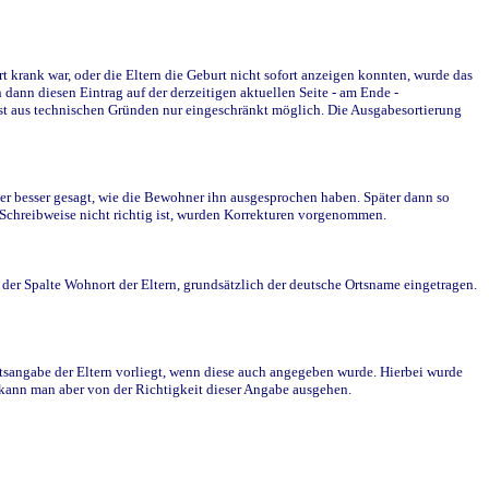
krank war, oder die Eltern die Geburt nicht sofort anzeigen konnten, wurde das
ann diesen Eintrag auf der derzeitigen aktuellen Seite - am Ende -
st aus technischen Gründen nur eingeschränkt möglich. Die Ausgabesortierung
r besser gesagt, wie die Bewohner ihn ausgesprochen haben. Später dann so
e Schreibweise nicht richtig ist, wurden Korrekturen vorgenommen.
r Spalte Wohnort der Eltern, grundsätzlich der deutsche Ortsname eingetragen.
rtsangabe der Eltern vorliegt, wenn diese auch angegeben wurde. Hierbei wurde
d kann man aber von der Richtigkeit dieser Angabe ausgehen.