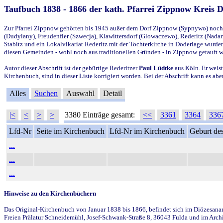
Taufbuch 1838 - 1866 der kath. Pfarrei Zippnow Kreis 
Zur Pfarrei Zippnow gehörten bis 1945 außer dem Dorf Zippnow (Sypnywo) noch d
(Dudylany), Freudenfier (Szwecja), Klawittersdorf (Glowaczewo), Rederitz (Nadarz
Stabitz und ein Lokalvikariat Rederitz mit der Tochterkirche in Doderlage wurd
diesen Gemeinden - wohl noch aus traditionellen Gründen - in Zippnow getauft 
Autor dieser Abschrift ist der gebürtige Rederitzer
Paul Lüdtke
aus Köln. Er weist
Kirchenbuch, sind in dieser Liste korrigiert worden. Bei der Abschrift kann es 
Alles
Suchen
Auswahl
Detail
|<
<
>
>|
3380 Einträge gesamt:
<<
3361
3364
336
Lfd-Nr
Seite im Kirchenbuch
Lfd-Nr im Kirchenbuch
Geburt des
...
...
...
Hinweise zu den Kirchenbüchern
Das Original-Kirchenbuch von Januar 1838 bis 1866, befindet sich im Diözesanarch
Freien Prälatur Schneidemühl, Josef-Schwank-Straße 8, 36043 Fulda und im Archi