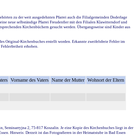
ehörten zu der weit ausgedehnten Pfarrei auch die Filialgemeinden Doderlage
ine neue selbständige Pfarrei Freudenfier mit den Filialen Klawittersdorf und
 entsprechenden Kirchenbüchern gesucht werden. Übergangsweise sind Kinder aus
des Original-Kirchenbuches erstellt worden. Erkannte zweifelsfreie Fehler im
Fehlerfreiheit erhoben.
ters
Vorname des Vaters
Name der Mutter
Wohnort der Eltern
in, Seminarryjna 2, 75-817 Koszalin. Je eine Kopie des Kirchenbuches liegt in der
en. Hinweis: Derzeit ist das Fotografieren in der Heimatstube in Bad Essen