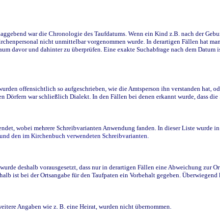
ggebend war die Chronologie des Taufdatums. Wenn ein Kind z.B. nach der Geburt 
rchenpersonal nicht unmittelbar vorgenommen wurde. In derartigen Fällen hat man d
raum davor und dahinter zu überprüfen. Eine exakte Suchabfrage nach dem Datum i
den offensichtlich so aufgeschrieben, wie die Amtsperson ihn verstanden hat, ode
n Dörfern war schließlich Dialekt. In den Fällen bei denen erkannt wurde, dass di
t, wobei mehrere Schreibvarianten Anwendung fanden. In dieser Liste wurde in de
n und den im Kirchenbuch verwendeten Schreibvarianten.
wurde deshalb vorausgesetzt, dass nur in derartigen Fällen eine Abweichung zur O
eshalb ist bei der Ortsangabe für den Taufpaten ein Vorbehalt gegeben. Überwiegen
weitere Angaben wie z. B. eine Heirat, wurden nicht übernommen.