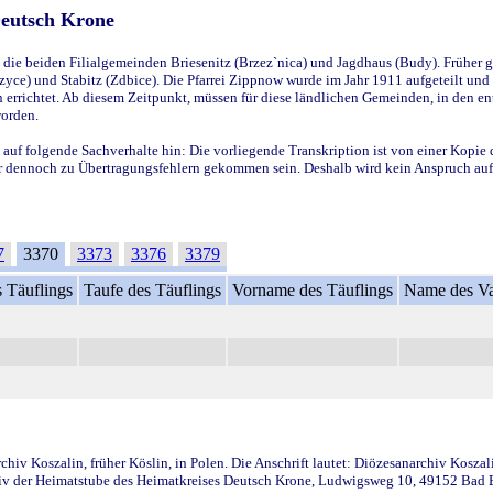
Deutsch Krone
ie beiden Filialgemeinden Briesenitz (Brzez`nica) und Jagdhaus (Budy). Früher g
yce) und Stabitz (Zdbice). Die Pfarrei Zippnow wurde im Jahr 1911 aufgeteilt und e
en errichtet. Ab diesem Zeitpunkt, müssen für diese ländlichen Gemeinden, in den
worden.
 auf folgende Sachverhalte hin: Die vorliegende Transkription ist von einer Kopie 
aber dennoch zu Übertragungsfehlern gekommen sein. Deshalb wird kein Anspruch auf 
7
3370
3373
3376
3379
 Täuflings
Taufe des Täuflings
Vorname des Täuflings
Name des Va
iv Koszalin, früher Köslin, in Polen. Die Anschrift lautet: Diözesanarchiv Koszal
v der Heimatstube des Heimatkreises Deutsch Krone, Ludwigsweg 10, 49152 Bad Ess