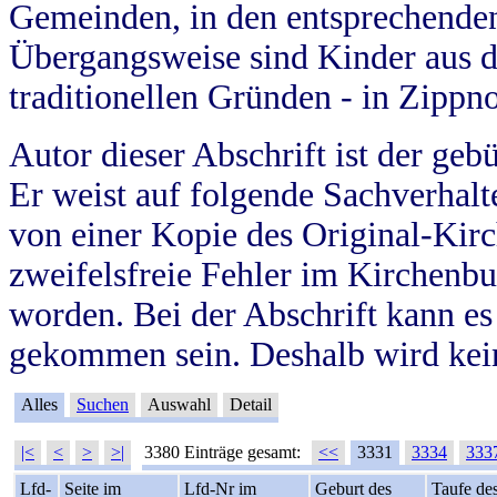
Gemeinden, in den entsprechende
Übergangsweise sind Kinder aus 
traditionellen Gründen - in Zippn
Autor dieser Abschrift ist der geb
Er weist auf folgende Sachverhalte
von einer Kopie des Original-Kirc
zweifelsfreie Fehler im Kirchenbuc
worden. Bei der Abschrift kann e
gekommen sein. Deshalb wird kein
Alles
Suchen
Auswahl
Detail
|<
<
>
>|
3380 Einträge gesamt:
<<
3331
3334
333
Lfd-
Seite im
Lfd-Nr im
Geburt des
Taufe de