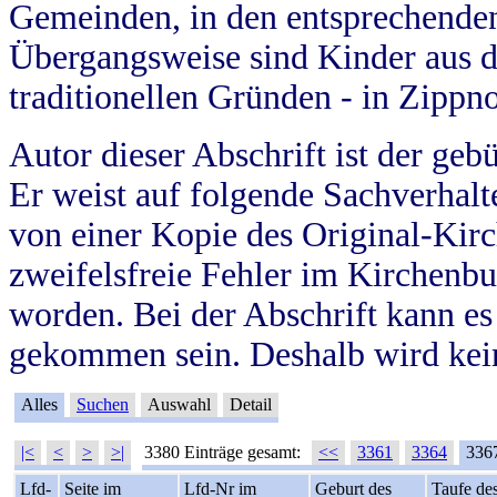
Gemeinden, in den entsprechende
Übergangsweise sind Kinder aus 
traditionellen Gründen - in Zippn
Autor dieser Abschrift ist der geb
Er weist auf folgende Sachverhalte
von einer Kopie des Original-Kirc
zweifelsfreie Fehler im Kirchenbuc
worden. Bei der Abschrift kann e
gekommen sein. Deshalb wird kein
Alles
Suchen
Auswahl
Detail
|<
<
>
>|
3380 Einträge gesamt:
<<
3361
3364
336
Lfd-
Seite im
Lfd-Nr im
Geburt des
Taufe de