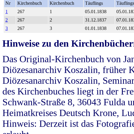
Nr
Kirchenbuch
Kirchenbuch
Täuflings
Täufling
1
267
1
05.01.1838
05.01.18
2
267
2
31.12.1837
07.01.18
3
267
3
01.01.1838
07.01.18
Hinweise zu den Kirchenbücher
Das Original-Kirchenbuch von Jan
Diözesanarchiv Koszalin, früher Kö
Diözesanarchiv Koszalin, Seminar
des Kirchenbuches liegt in der Fr
Schwank-Straße 8, 36043 Fulda u
Heimatkreises Deutsch Krone, Lu
Hinweis: Derzeit ist das Fotograf