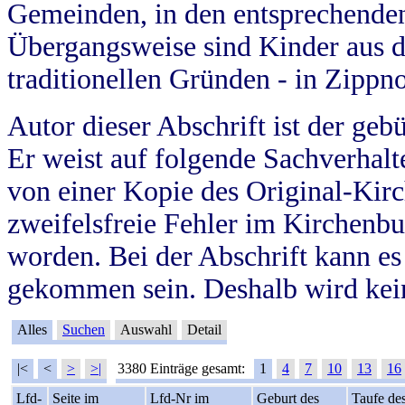
Gemeinden, in den entsprechende
Übergangsweise sind Kinder aus 
traditionellen Gründen - in Zippn
Autor dieser Abschrift ist der geb
Er weist auf folgende Sachverhalte
von einer Kopie des Original-Kirc
zweifelsfreie Fehler im Kirchenbuc
worden. Bei der Abschrift kann e
gekommen sein. Deshalb wird kein
Alles
Suchen
Auswahl
Detail
|<
<
>
>|
3380 Einträge gesamt:
1
4
7
10
13
16
Lfd-
Seite im
Lfd-Nr im
Geburt des
Taufe de