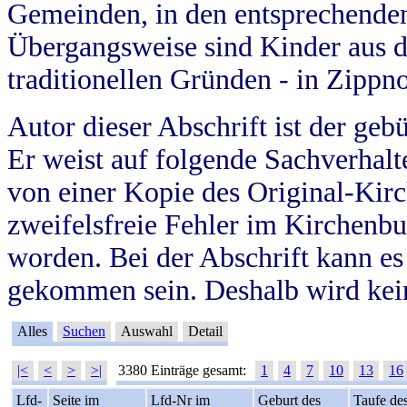
Gemeinden, in den entsprechende
Übergangsweise sind Kinder aus 
traditionellen Gründen - in Zippn
Autor dieser Abschrift ist der geb
Er weist auf folgende Sachverhalte
von einer Kopie des Original-Kirc
zweifelsfreie Fehler im Kirchenbuc
worden. Bei der Abschrift kann e
gekommen sein. Deshalb wird kein
Alles
Suchen
Auswahl
Detail
|<
<
>
>|
3380 Einträge gesamt:
1
4
7
10
13
16
Lfd-
Seite im
Lfd-Nr im
Geburt des
Taufe de