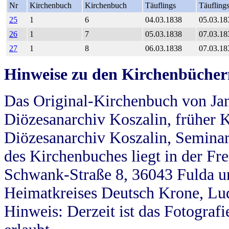
Nr
Kirchenbuch
Kirchenbuch
Täuflings
Täufling
25
1
6
04.03.1838
05.03.18
26
1
7
05.03.1838
07.03.18
27
1
8
06.03.1838
07.03.18
Hinweise zu den Kirchenbücher
Das Original-Kirchenbuch von Jan
Diözesanarchiv Koszalin, früher Kö
Diözesanarchiv Koszalin, Seminar
des Kirchenbuches liegt in der Fr
Schwank-Straße 8, 36043 Fulda u
Heimatkreises Deutsch Krone, Lu
Hinweis: Derzeit ist das Fotograf