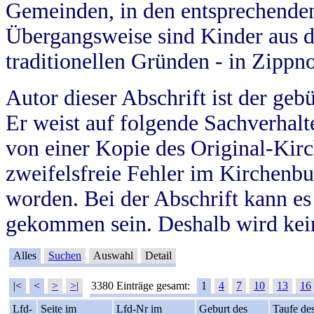
Gemeinden, in den entsprechende
Übergangsweise sind Kinder aus 
traditionellen Gründen - in Zippn
Autor dieser Abschrift ist der geb
Er weist auf folgende Sachverhalte
von einer Kopie des Original-Kirc
zweifelsfreie Fehler im Kirchenbuc
worden. Bei der Abschrift kann e
gekommen sein. Deshalb wird kein
Alles
Suchen
Auswahl
Detail
|<
<
>
>|
3380 Einträge gesamt:
1
4
7
10
13
16
Lfd-
Seite im
Lfd-Nr im
Geburt des
Taufe de