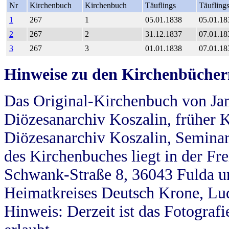
Nr
Kirchenbuch
Kirchenbuch
Täuflings
Täufling
1
267
1
05.01.1838
05.01.18
2
267
2
31.12.1837
07.01.18
3
267
3
01.01.1838
07.01.18
Hinweise zu den Kirchenbücher
Das Original-Kirchenbuch von Jan
Diözesanarchiv Koszalin, früher Kö
Diözesanarchiv Koszalin, Seminar
des Kirchenbuches liegt in der Fr
Schwank-Straße 8, 36043 Fulda u
Heimatkreises Deutsch Krone, Lu
Hinweis: Derzeit ist das Fotograf