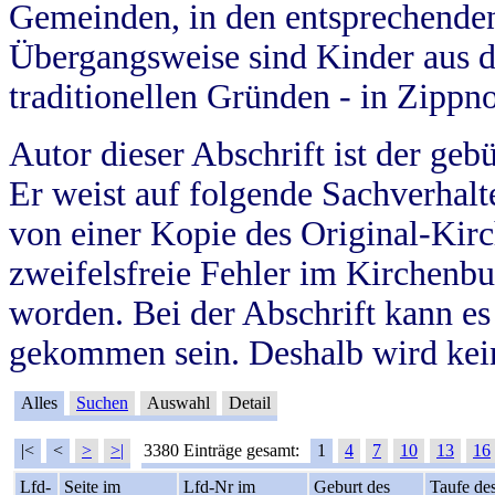
Gemeinden, in den entsprechende
Übergangsweise sind Kinder aus 
traditionellen Gründen - in Zippn
Autor dieser Abschrift ist der geb
Er weist auf folgende Sachverhalte
von einer Kopie des Original-Kirc
zweifelsfreie Fehler im Kirchenbuc
worden. Bei der Abschrift kann e
gekommen sein. Deshalb wird kein
Alles
Suchen
Auswahl
Detail
|<
<
>
>|
3380 Einträge gesamt:
1
4
7
10
13
16
Lfd-
Seite im
Lfd-Nr im
Geburt des
Taufe de