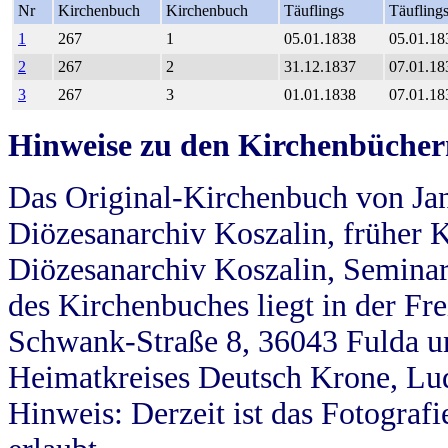
Nr
Kirchenbuch
Kirchenbuch
Täuflings
Täufling
1
267
1
05.01.1838
05.01.18
2
267
2
31.12.1837
07.01.18
3
267
3
01.01.1838
07.01.18
Hinweise zu den Kirchenbücher
Das Original-Kirchenbuch von Jan
Diözesanarchiv Koszalin, früher Kö
Diözesanarchiv Koszalin, Seminar
des Kirchenbuches liegt in der Fr
Schwank-Straße 8, 36043 Fulda u
Heimatkreises Deutsch Krone, Lu
Hinweis: Derzeit ist das Fotograf