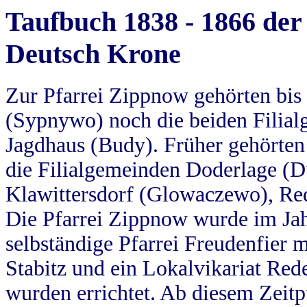
Taufbuch 1838 - 1866 der
Deutsch Krone
Zur Pfarrei Zippnow gehörten bi
(Sypnywo) noch die beiden Filial
Jagdhaus (Budy). Früher gehörten 
die Filialgemeinden Doderlage (D
Klawittersdorf (Glowaczewo), Red
Die Pfarrei Zippnow wurde im Jah
selbständige Pfarrei Freudenfier m
Stabitz und ein Lokalvikariat Red
wurden errichtet. Ab diesem Zeitp