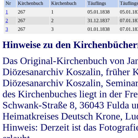
Nr
Kirchenbuch
Kirchenbuch
Täuflings
Täufling
1
267
1
05.01.1838
05.01.18
2
267
2
31.12.1837
07.01.18
3
267
3
01.01.1838
07.01.18
Hinweise zu den Kirchenbücher
Das Original-Kirchenbuch von Jan
Diözesanarchiv Koszalin, früher Kö
Diözesanarchiv Koszalin, Seminar
des Kirchenbuches liegt in der Fr
Schwank-Straße 8, 36043 Fulda u
Heimatkreises Deutsch Krone, Lu
Hinweis: Derzeit ist das Fotograf