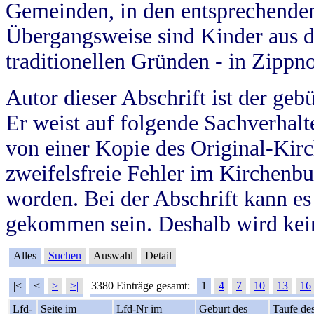
Gemeinden, in den entsprechende
Übergangsweise sind Kinder aus 
traditionellen Gründen - in Zippn
Autor dieser Abschrift ist der geb
Er weist auf folgende Sachverhalte
von einer Kopie des Original-Kirc
zweifelsfreie Fehler im Kirchenbuc
worden. Bei der Abschrift kann e
gekommen sein. Deshalb wird kein
Alles
Suchen
Auswahl
Detail
|<
<
>
>|
3380 Einträge gesamt:
1
4
7
10
13
16
Lfd-
Seite im
Lfd-Nr im
Geburt des
Taufe de