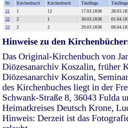
Nr
Kirchenbuch
Kirchenbuch
Täuflings
Täufling
31
1
12
17.03.1838
28.03.18
32
2
1
30.03.1838
01.04.18
33
2
2
29.03.1838
08.04.18
Hinweise zu den Kirchenbücher
Das Original-Kirchenbuch von Jan
Diözesanarchiv Koszalin, früher Kö
Diözesanarchiv Koszalin, Seminar
des Kirchenbuches liegt in der Fr
Schwank-Straße 8, 36043 Fulda u
Heimatkreises Deutsch Krone, Lu
Hinweis: Derzeit ist das Fotograf