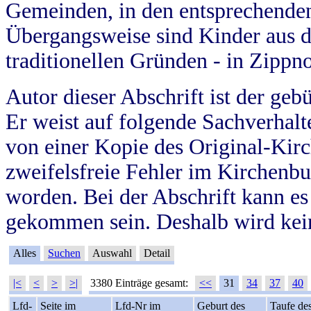
Gemeinden, in den entsprechende
Übergangsweise sind Kinder aus 
traditionellen Gründen - in Zippn
Autor dieser Abschrift ist der geb
Er weist auf folgende Sachverhalte
von einer Kopie des Original-Kirc
zweifelsfreie Fehler im Kirchenbuc
worden. Bei der Abschrift kann e
gekommen sein. Deshalb wird kein
Alles
Suchen
Auswahl
Detail
|<
<
>
>|
3380 Einträge gesamt:
<<
31
34
37
40
Lfd-
Seite im
Lfd-Nr im
Geburt des
Taufe de