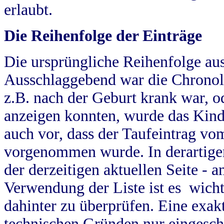
erlaubt.
Die Reihenfolge der Einträge
Die ursprüngliche Reihenfolge au
Ausschlaggebend war die Chronol
z.B. nach der Geburt krank war, od
anzeigen konnten, wurde das Kind
auch vor, dass der Taufeintrag vo
vorgenommen wurde. In derartigen
der derzeitigen aktuellen Seite -
Verwendung der Liste ist es wich
dahinter zu überprüfen. Eine exa
technischen Gründen nur eingesch