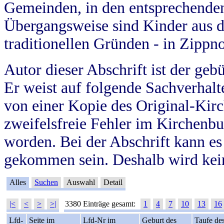
Gemeinden, in den entsprechende
Übergangsweise sind Kinder aus 
traditionellen Gründen - in Zippn
Autor dieser Abschrift ist der geb
Er weist auf folgende Sachverhalte
von einer Kopie des Original-Kirc
zweifelsfreie Fehler im Kirchenbuc
worden. Bei der Abschrift kann e
gekommen sein. Deshalb wird kein
Alles
Suchen
Auswahl
Detail
|<
<
>
>|
3380 Einträge gesamt:
1
4
7
10
13
16
Lfd-
Seite im
Lfd-Nr im
Geburt des
Taufe de