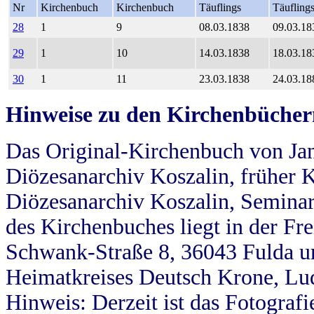
Nr
Kirchenbuch
Kirchenbuch
Täuflings
Täufling
28
1
9
08.03.1838
09.03.18
29
1
10
14.03.1838
18.03.18
30
1
11
23.03.1838
24.03.18
Hinweise zu den Kirchenbücher
Das Original-Kirchenbuch von Jan
Diözesanarchiv Koszalin, früher Kö
Diözesanarchiv Koszalin, Seminar
des Kirchenbuches liegt in der Fr
Schwank-Straße 8, 36043 Fulda u
Heimatkreises Deutsch Krone, Lu
Hinweis: Derzeit ist das Fotograf