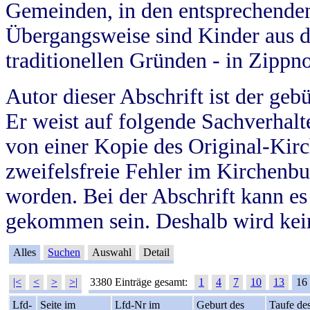
Gemeinden, in den entsprechende
Übergangsweise sind Kinder aus 
traditionellen Gründen - in Zippn
Autor dieser Abschrift ist der geb
Er weist auf folgende Sachverhalte
von einer Kopie des Original-Kirc
zweifelsfreie Fehler im Kirchenbuc
worden. Bei der Abschrift kann e
gekommen sein. Deshalb wird kein
Alles
Suchen
Auswahl
Detail
|<
<
>
>|
3380 Einträge gesamt:
1
4
7
10
13
16
Lfd-
Seite im
Lfd-Nr im
Geburt des
Taufe de