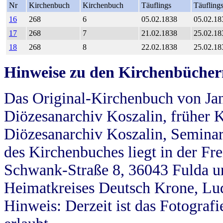
Nr
Kirchenbuch
Kirchenbuch
Täuflings
Täufling
16
268
6
05.02.1838
05.02.18
17
268
7
21.02.1838
25.02.18
18
268
8
22.02.1838
25.02.18
Hinweise zu den Kirchenbücher
Das Original-Kirchenbuch von Jan
Diözesanarchiv Koszalin, früher Kö
Diözesanarchiv Koszalin, Seminar
des Kirchenbuches liegt in der Fr
Schwank-Straße 8, 36043 Fulda u
Heimatkreises Deutsch Krone, Lu
Hinweis: Derzeit ist das Fotograf