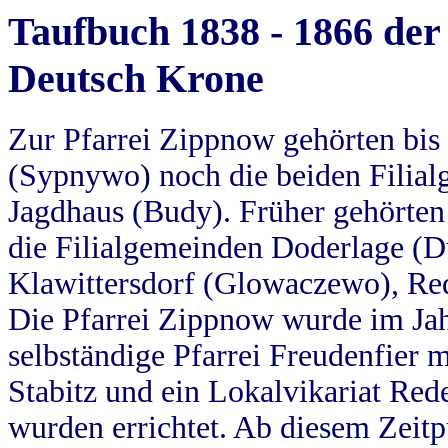
Taufbuch 1838 - 1866 der
Deutsch Krone
Zur Pfarrei Zippnow gehörten bi
(Sypnywo) noch die beiden Filial
Jagdhaus (Budy). Früher gehörten 
die Filialgemeinden Doderlage (D
Klawittersdorf (Glowaczewo), Red
Die Pfarrei Zippnow wurde im Jah
selbständige Pfarrei Freudenfier m
Stabitz und ein Lokalvikariat Red
wurden errichtet. Ab diesem Zeitp