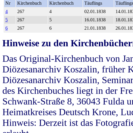
Nr
Kirchenbuch
Kirchenbuch
Täuflings
Täufling
4
267
4
02.01.1838
14.01.18
5
267
5
16.01.1838
18.01.18
6
267
6
21.01.1838
26.01.18
Hinweise zu den Kirchenbücher
Das Original-Kirchenbuch von Jan
Diözesanarchiv Koszalin, früher Kö
Diözesanarchiv Koszalin, Seminar
des Kirchenbuches liegt in der Fr
Schwank-Straße 8, 36043 Fulda u
Heimatkreises Deutsch Krone, Lu
Hinweis: Derzeit ist das Fotograf