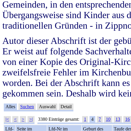
Gemeinden, in den entsprechende
Übergangsweise sind Kinder aus 
traditionellen Gründen - in Zippn
Autor dieser Abschrift ist der geb
Er weist auf folgende Sachverhalte
von einer Kopie des Original-Kirc
zweifelsfreie Fehler im Kirchenbuc
worden. Bei der Abschrift kann e
gekommen sein. Deshalb wird kein
Alles
Suchen
Auswahl
Detail
|<
<
>
>|
3380 Einträge gesamt:
1
4
7
10
13
16
Lfd-
Seite im
Lfd-Nr im
Geburt des
Taufe de