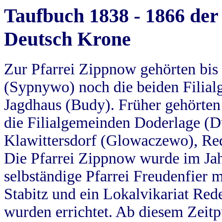
Taufbuch 1838 - 1866 der
Deutsch Krone
Zur Pfarrei Zippnow gehörten bi
(Sypnywo) noch die beiden Filial
Jagdhaus (Budy). Früher gehörten 
die Filialgemeinden Doderlage (D
Klawittersdorf (Glowaczewo), Red
Die Pfarrei Zippnow wurde im Jah
selbständige Pfarrei Freudenfier m
Stabitz und ein Lokalvikariat Red
wurden errichtet. Ab diesem Zeitp