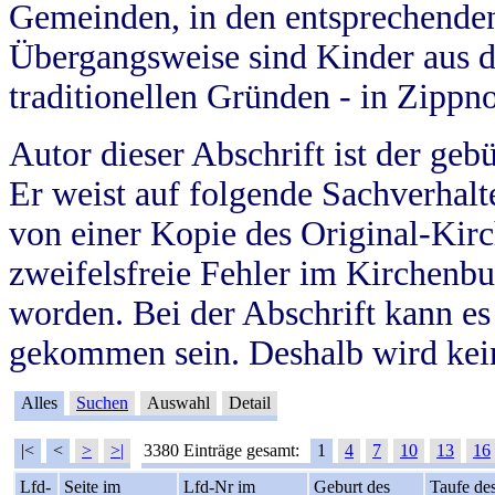
Gemeinden, in den entsprechende
Übergangsweise sind Kinder aus 
traditionellen Gründen - in Zippn
Autor dieser Abschrift ist der geb
Er weist auf folgende Sachverhalte
von einer Kopie des Original-Kirc
zweifelsfreie Fehler im Kirchenbuc
worden. Bei der Abschrift kann e
gekommen sein. Deshalb wird kein
Alles
Suchen
Auswahl
Detail
|<
<
>
>|
3380 Einträge gesamt:
1
4
7
10
13
16
Lfd-
Seite im
Lfd-Nr im
Geburt des
Taufe de