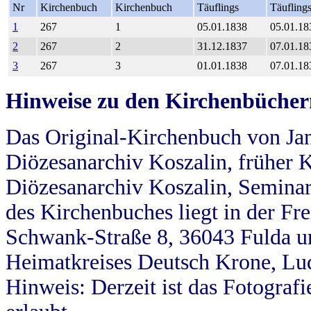
Nr
Kirchenbuch
Kirchenbuch
Täuflings
Täufling
1
267
1
05.01.1838
05.01.18
2
267
2
31.12.1837
07.01.18
3
267
3
01.01.1838
07.01.18
Hinweise zu den Kirchenbücher
Das Original-Kirchenbuch von Jan
Diözesanarchiv Koszalin, früher Kö
Diözesanarchiv Koszalin, Seminar
des Kirchenbuches liegt in der Fr
Schwank-Straße 8, 36043 Fulda u
Heimatkreises Deutsch Krone, Lu
Hinweis: Derzeit ist das Fotograf